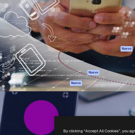
eativa para dirigir tu mejor
Spaces
Academy
 un millón de suscriptores
Asistente de IA
Documentación
, empresas, agencias y
Generador de
Soporte
imágenes
Términos de uso
Generador de
Política de
vídeos
privacidad
Texto a voz
Originales
Nuevo
Contenido de
Política de cooki
stock
Centro de
MCP para
confianza
Nuevo
Claude/ChatGPT
Afiliados
Agentes
Nuevo
Empresas
API
App móvil
Todas las
herramientas
-
2026
Freepik Company S.L.U.
Todos los derechos reservados
.
By clicking “Accept All Cookies”, you ag