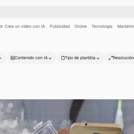
Crea un vídeo con IA
Publicidad
Online
Tecnologia
Marketi
Contenido con IA
Tipo de plantilla
Resolución
Productos
Información úti