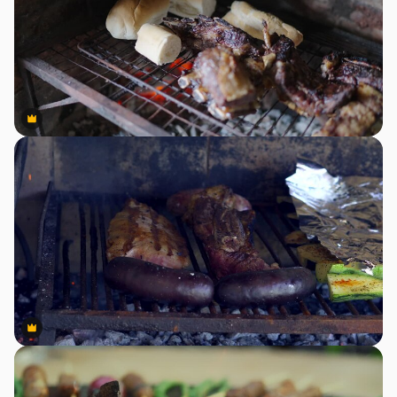
Premium
Premium
Premium
Premium