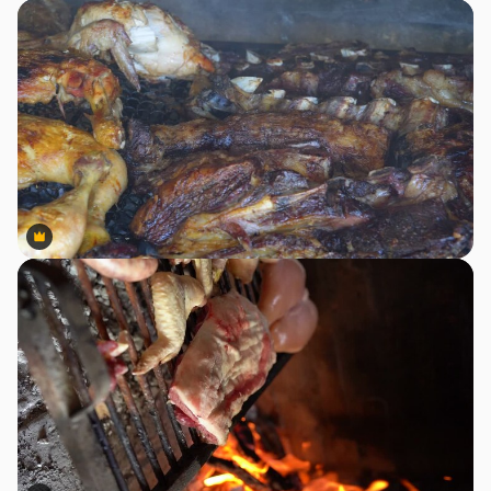
Premium
Premium