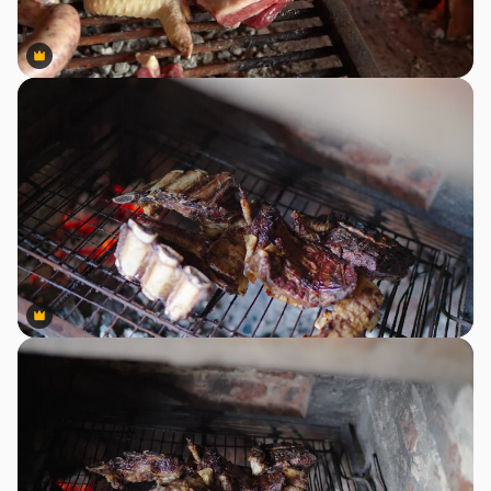
Premium
Premium
Premium
Premium