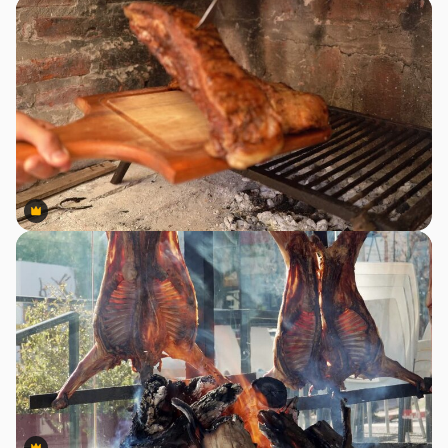
Premium
Premium