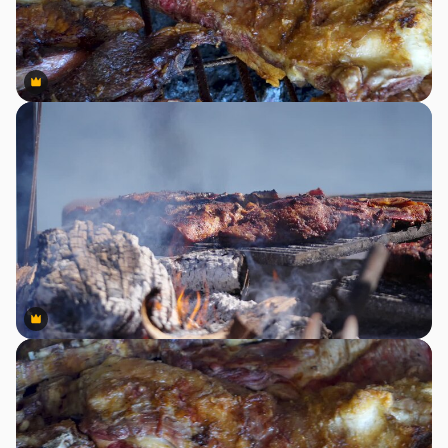
Premium
Premium
Premium
Premium