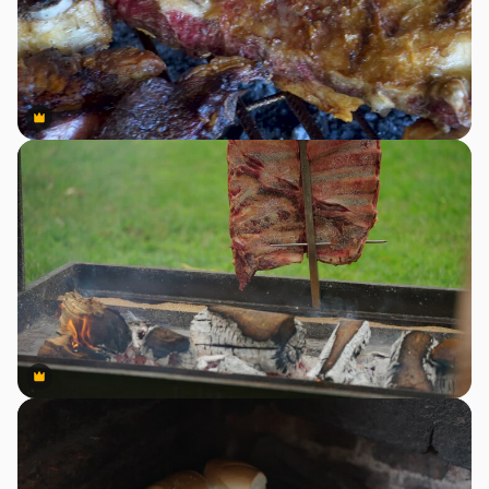
Premium
Premium
Premium
Premium