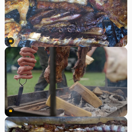
Premium
Premium
Premium
Premium