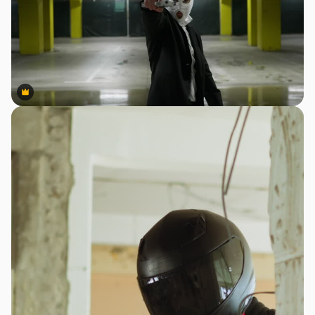
Premium
Premium