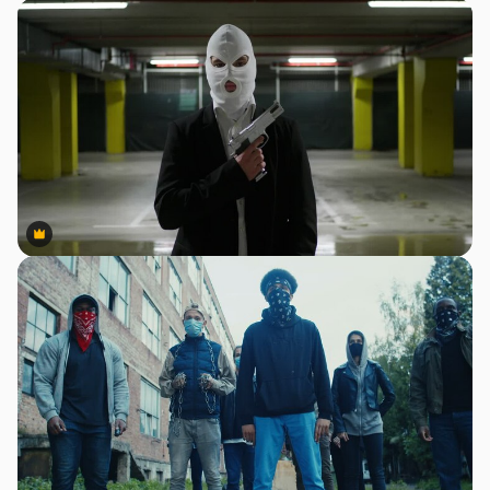
Premium
Premium