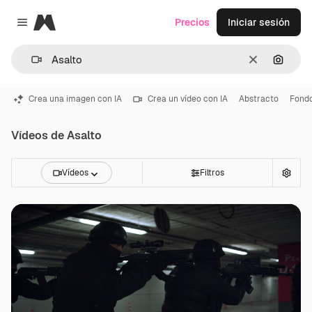
Magnific
Precios
Iniciar sesión
Close menu
Borrar
Buscar
Crea una imagen con IA
Crea un vídeo con IA
Abstracto
Fond
Vídeos de Asalto
Vídeos
Filtros