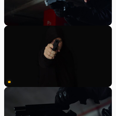
Premium
Premium