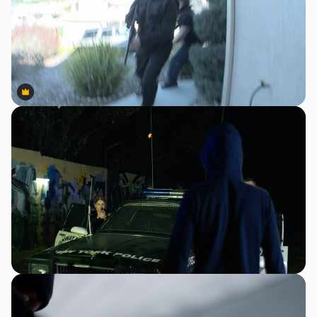
Premium
Premium