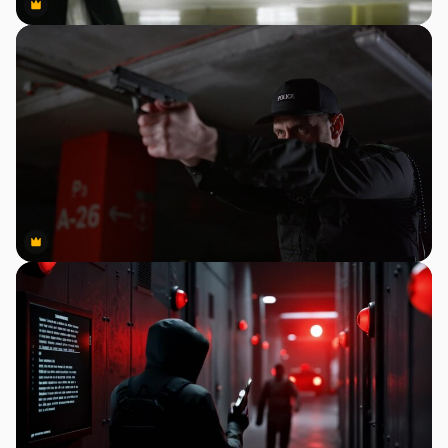
Premium
Premium
Premium
Premium