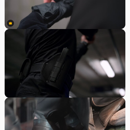
Premium
Premium