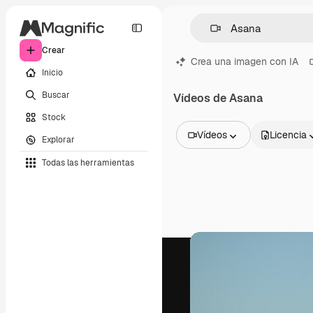
Crear
Crea una imagen con IA
Inicio
Buscar
Vídeos de Asana
Stock
Vídeos
Licencia
Explorar
Todas las imágenes
Todas las herramientas
Vectores
Ilustraciones
Fotos
PSD
Plantillas
Mockups
Vídeos
Clips de vídeo
Motion graphics
Plantillas de vídeos
Iconos
Modelos 3D
Fuentes