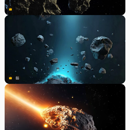
Premium
Premium
Premium
Premium
Generado por IA