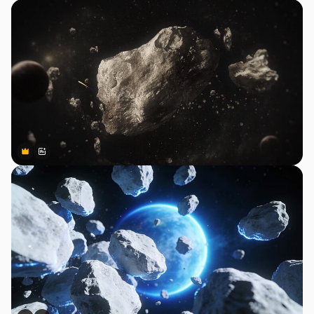
Premium
Premium
Generado por IA