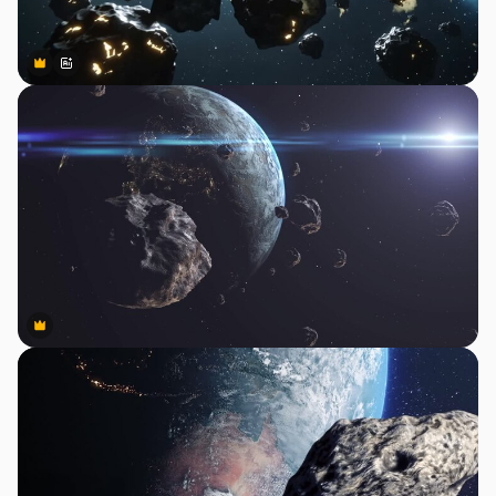
Premium
Premium
Generado por IA
Premium
Premium