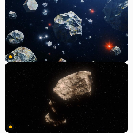
Premium
Premium
Premium
Premium