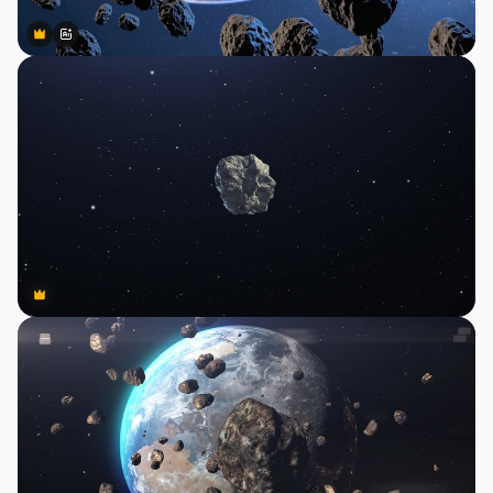
Premium
Premium
Generado por IA
Premium
Premium