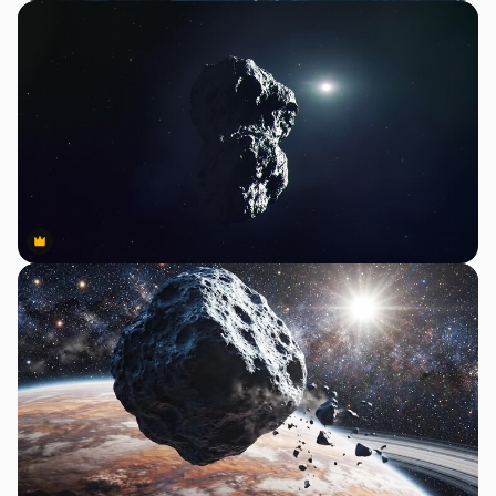
Premium
Premium