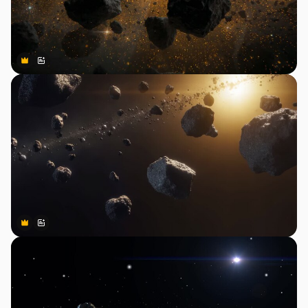
Premium
Premium
Generado por IA
Premium
Premium
Generado por IA