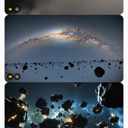
Premium
Premium
Generado por IA
Premium
Premium
Generado por IA