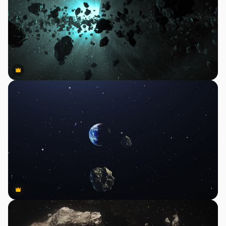
Premium
Premium
Premium
Premium