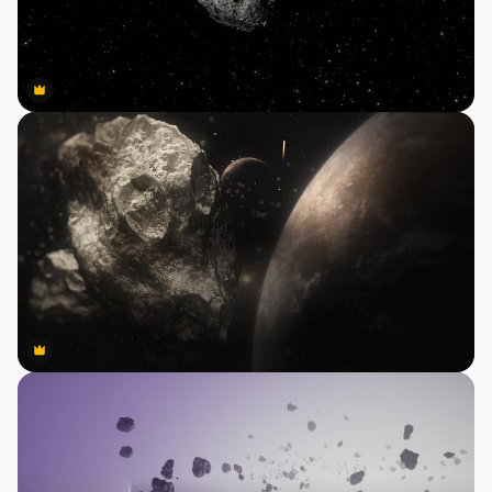
Premium
Premium
Premium
Premium