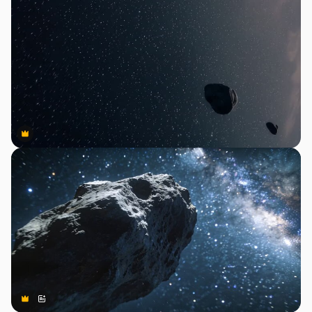
Premium
Premium
Premium
Premium
Generado por IA