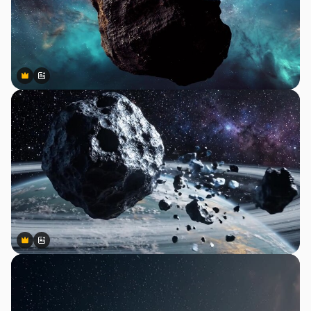
Premium
Premium
Generado por IA
Premium
Premium
Generado por IA