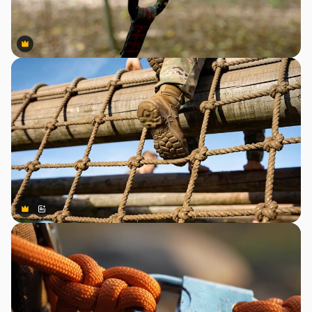
Premium
Premium
Premium
Premium
Generado por IA