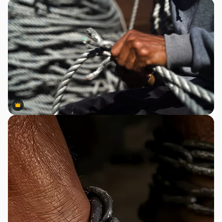
Premium
Premium