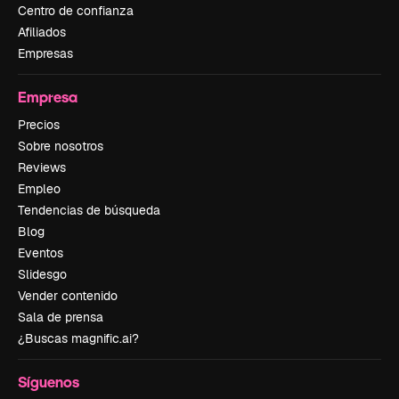
Centro de confianza
Afiliados
Empresas
Empresa
Precios
Sobre nosotros
Reviews
Empleo
Tendencias de búsqueda
Blog
Eventos
Slidesgo
Vender contenido
Sala de prensa
¿Buscas magnific.ai?
Síguenos