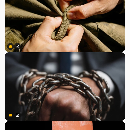
Premium
Premium
Generado por IA
Premium
Premium
Generado por IA