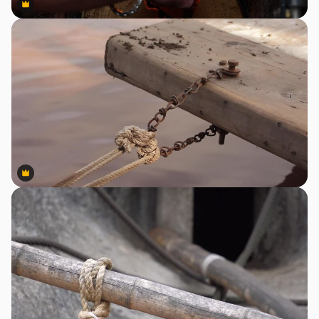
Premium
Premium
Premium
Premium