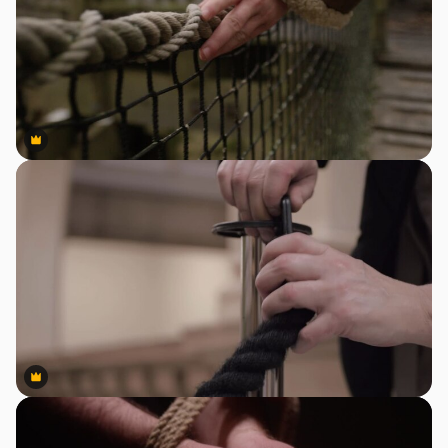
Premium
Premium
Premium
Premium