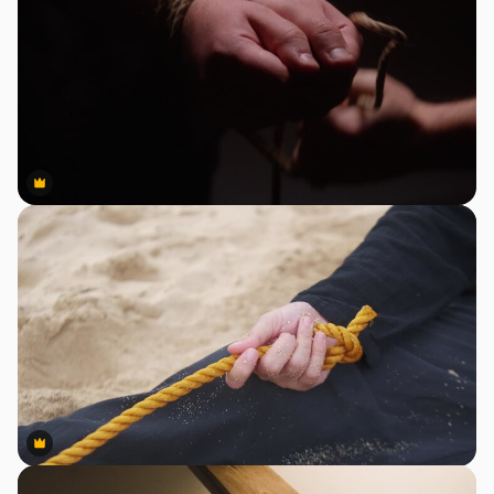
Premium
Premium
Premium
Premium