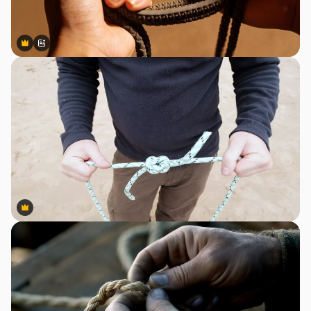
Premium
Premium
Generado por IA
Premium
Premium