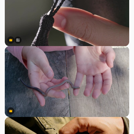
Premium
Premium
Generado por IA
Premium
Premium