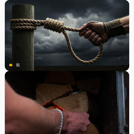
Premium
Premium
Generado por IA