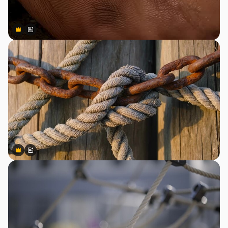
Premium
Premium
Generado por IA
Premium
Premium
Generado por IA