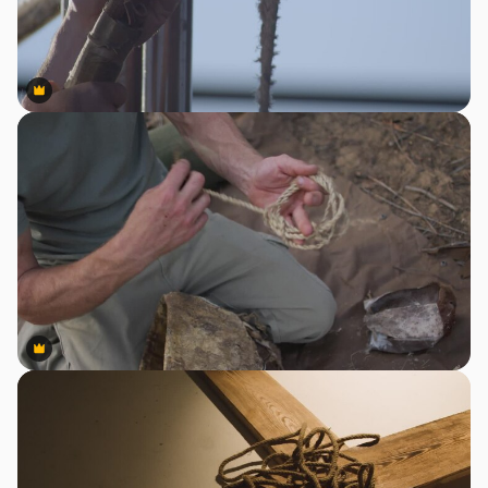
Premium
Premium
Premium
Premium