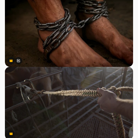
Premium
Premium
Generado por IA
Premium
Premium