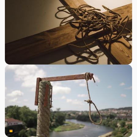
Premium
Premium