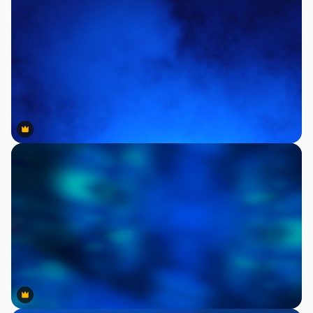
Premium
Premium
Premium
Premium