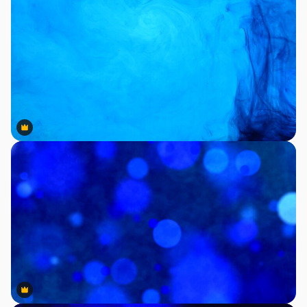
Premium
Premium
Premium
Premium