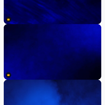
Premium
Premium
Premium
Premium