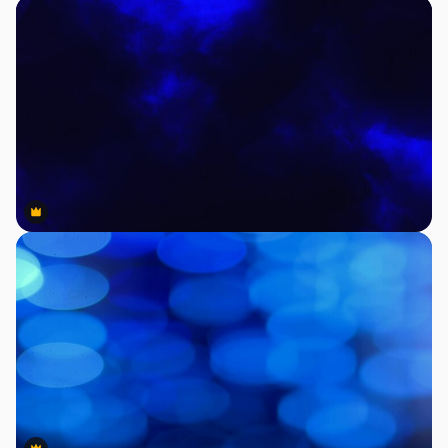
Premium
Premium