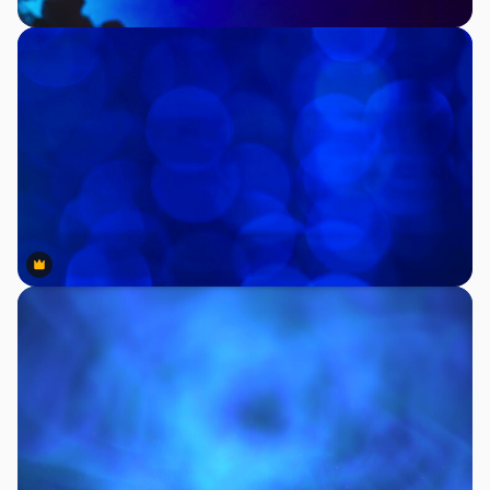
Premium
Premium