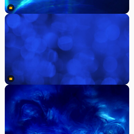
Premium
Premium
Premium
Premium