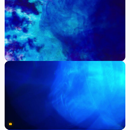
Premium
Premium