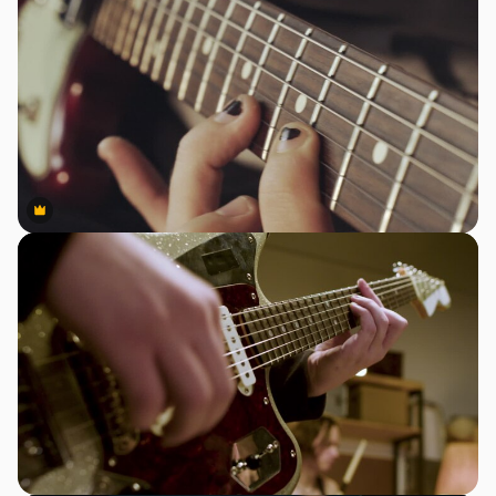
Premium
Premium