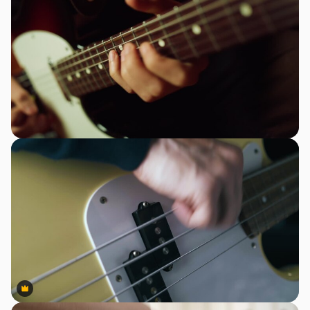
Premium
Premium