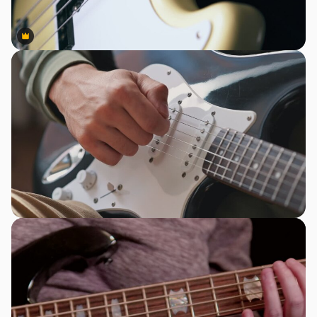
Premium
Premium