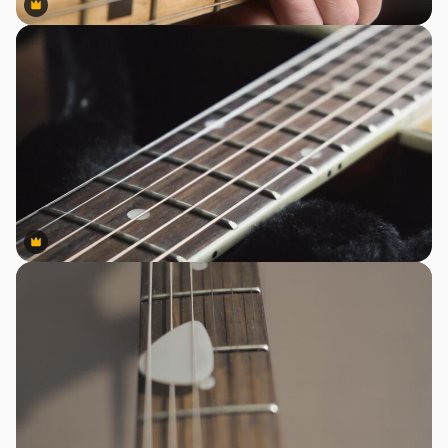
Premium
Premium
Premium
Premium