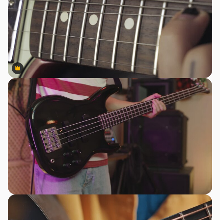
Premium
Premium