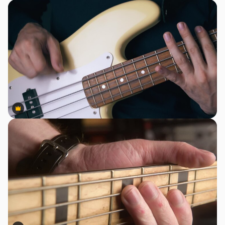
Premium
Premium