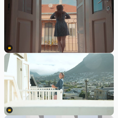
Premium
Premium
Premium
Premium