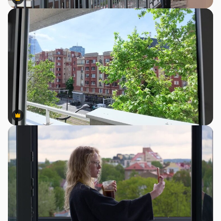
Premium
Premium
Premium
Premium