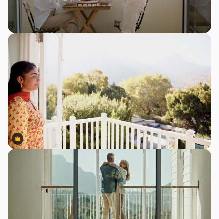
Premium
Premium