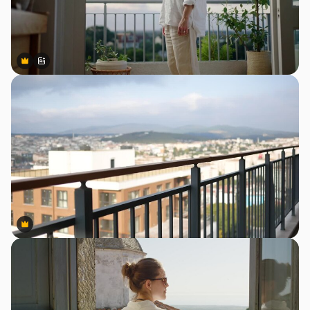
Premium
Premium
Generado por IA
Premium
Premium