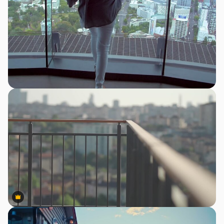
Premium
Premium