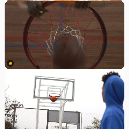
Premium
Premium