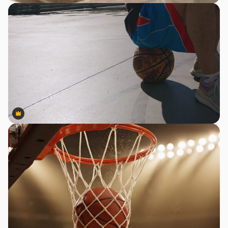
Premium
Premium