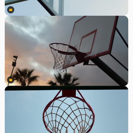
Premium
Premium
Premium
Premium