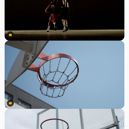
Premium
Premium
Premium
Premium