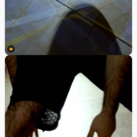
Premium
Premium