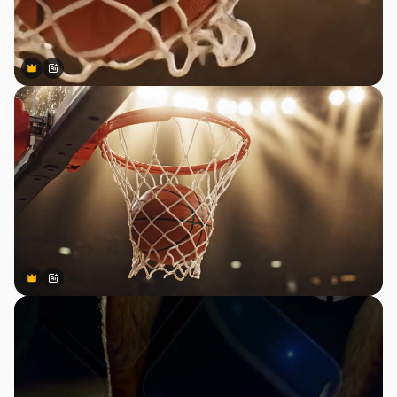
Premium
Premium
Generado por IA
Premium
Premium
Generado por IA