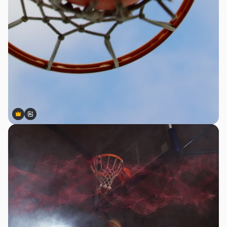
Premium
Premium
Generado por IA