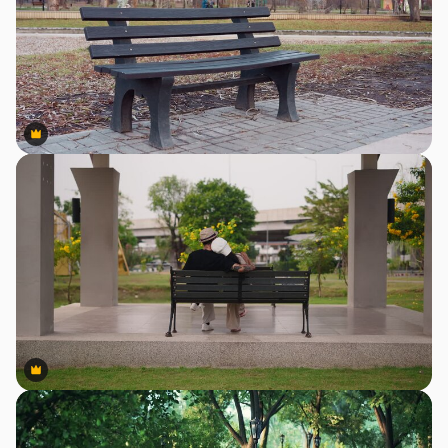
Premium
Premium
Premium
Premium