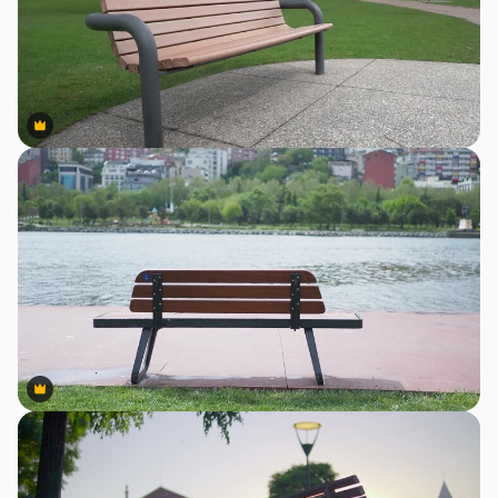
Premium
Premium
Premium
Premium