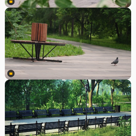
Premium
Premium
Premium
Premium