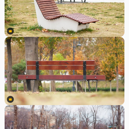
Premium
Premium
Premium
Premium