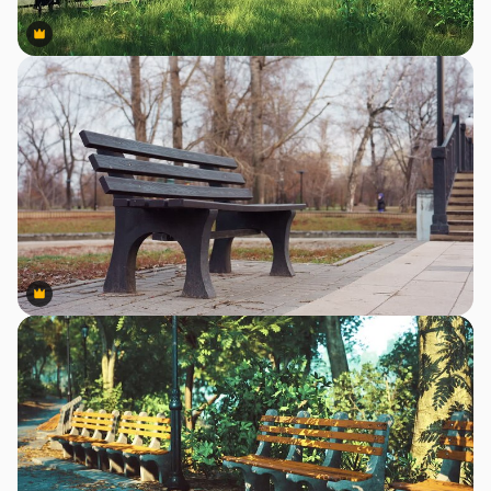
Premium
Premium
Premium
Premium