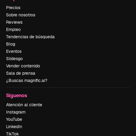
Precios
Sobre nosotros
Reviews
Empleo
Tendencias de búsqueda
Blog
Eventos
Slidesgo
Vender contenido
Sala de prensa
¿Buscas magnific.ai?
Síguenos
Atención al cliente
Instagram
YouTube
LinkedIn
TikTok