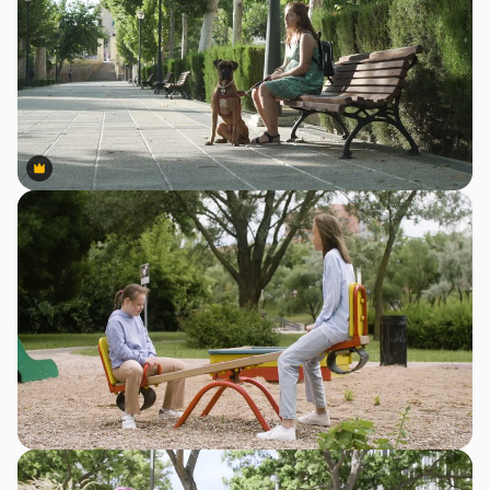
Premium
Premium