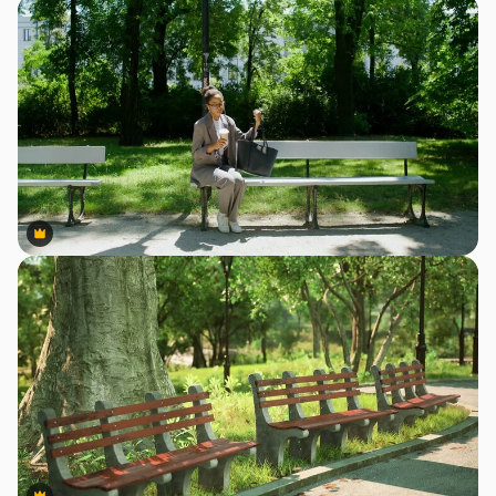
Premium
Premium