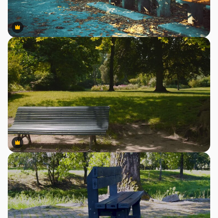
Premium
Premium
Premium
Premium