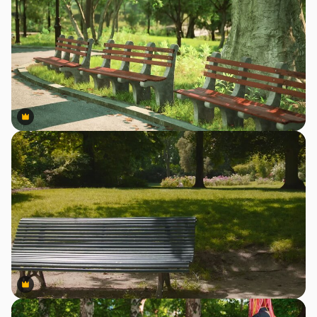
Premium
Premium
Premium
Premium