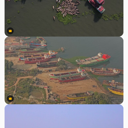
Premium
Premium
Premium
Premium