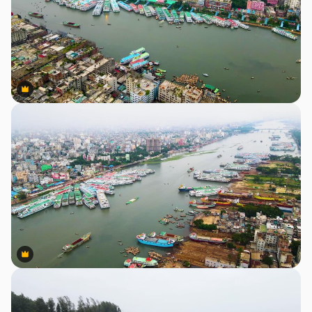
Premium
Premium
Premium
Premium