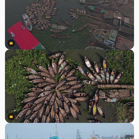
Premium
Premium
Premium
Premium