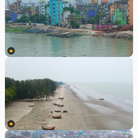
Premium
Premium
Premium
Premium