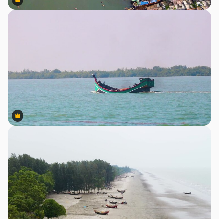
Premium
Premium
Premium
Premium