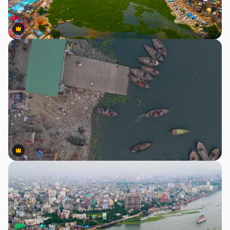
Premium
Premium
Premium
Premium