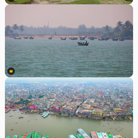
Premium
Premium
Premium
Premium