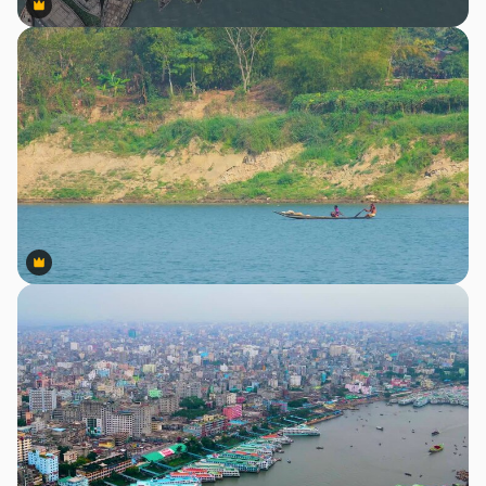
Premium
Premium
Premium
Premium