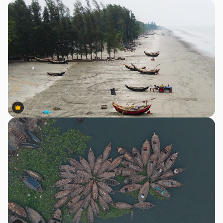
Premium
Premium