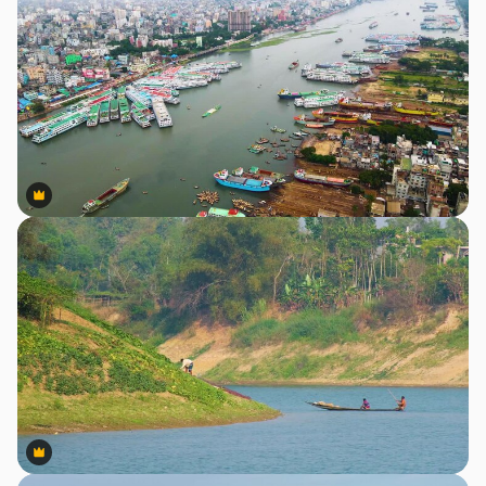
Premium
Premium
Premium
Premium