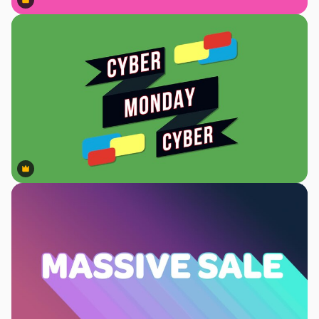
Premium
Premium
Premium
Premium