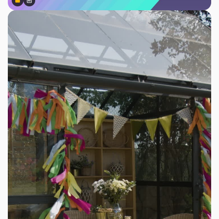
Premium
Premium
Generado por IA