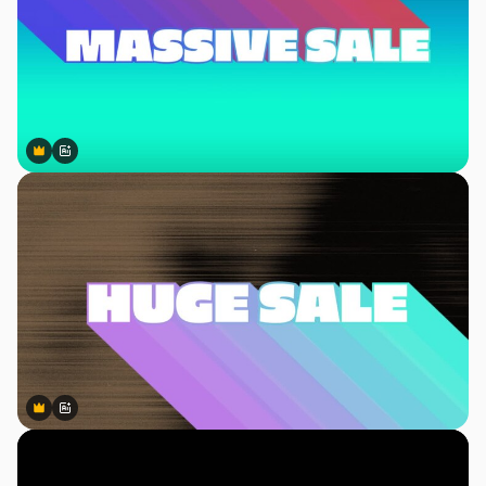
Premium
Premium
Generado por IA
Premium
Premium
Generado por IA