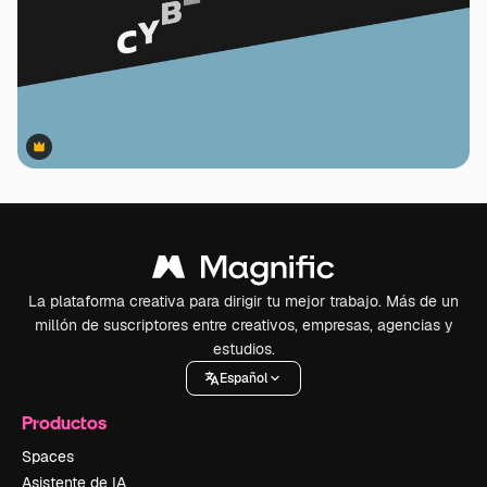
Premium
Premium
La plataforma creativa para dirigir tu mejor trabajo. Más de un
millón de suscriptores entre creativos, empresas, agencias y
estudios.
Español
Productos
Spaces
Asistente de IA