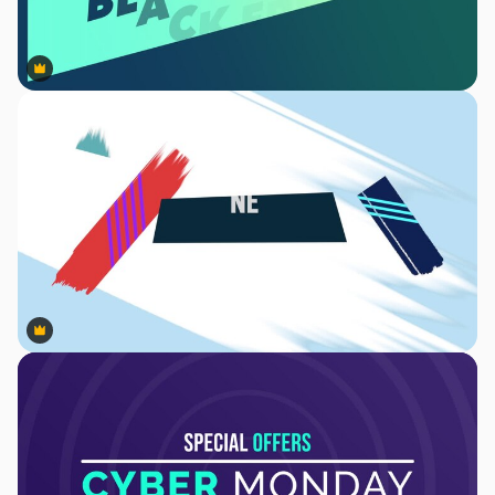
Premium
Premium
Premium
Premium