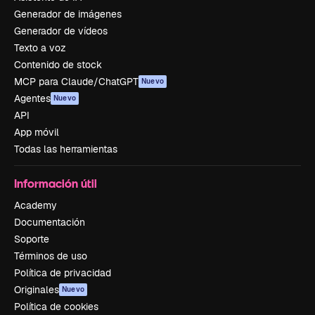
Generador de imágenes
Generador de vídeos
Texto a voz
Contenido de stock
MCP para Claude/ChatGPT
Nuevo
Agentes
Nuevo
API
App móvil
Todas las herramientas
Información útil
Academy
Documentación
Soporte
Términos de uso
Política de privacidad
Originales
Nuevo
Política de cookies