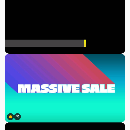
Premium
Premium
Generado por IA