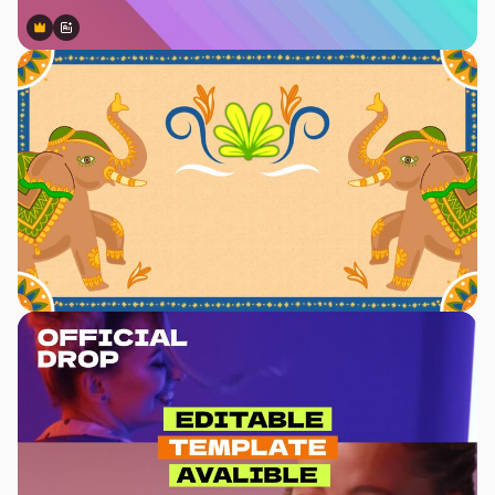
Premium
Premium
Generado por IA