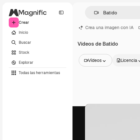
Crear
Crea una imagen con IA
Inicio
Buscar
Vídeos de Batido
Stock
Vídeos
Licencia
Explorar
Todas las imágenes
Todas las herramientas
Vectores
Ilustraciones
Fotos
PSD
Plantillas
Mockups
Vídeos
Clips de vídeo
Motion graphics
Plantillas de vídeos
Iconos
Modelos 3D
Fuentes