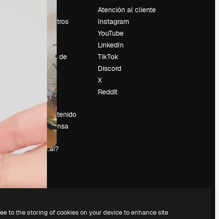
Precios
Atención al cliente
Sobre nosotros
Instagram
Reviews
YouTube
Empleo
LinkedIn
Tendencias de
TikTok
búsqueda
Discord
Blog
X
es
Eventos
Reddit
Slidesgo
Vender contenido
Sala de prensa
¿Buscas
magnific.ai?
ree to the storing of cookies on your device to enhance site