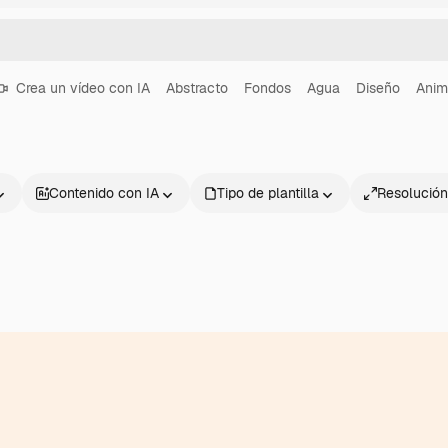
Crea un vídeo con IA
Abstracto
Fondos
Agua
Diseño
Anim
Contenido con IA
Tipo de plantilla
Resolución
Productos
Información úti