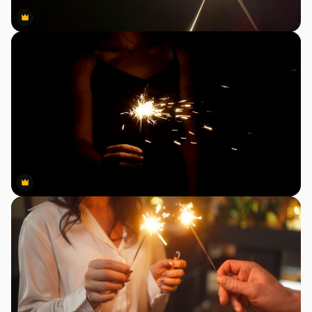
Premium
Premium
Premium
Premium