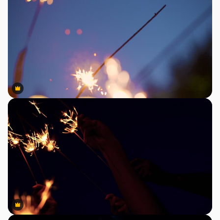
Premium
Premium
Premium
Premium