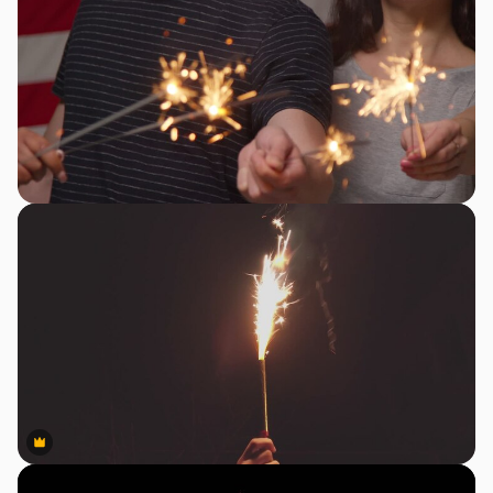
Premium
Premium