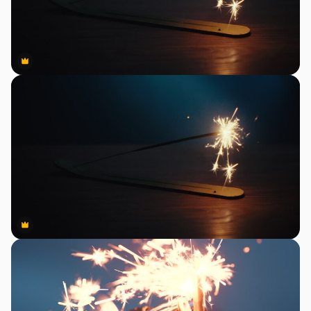
Premium
Premium
Premium
Premium