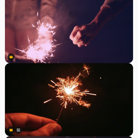
Premium
Premium
Premium
Premium
Generado por IA