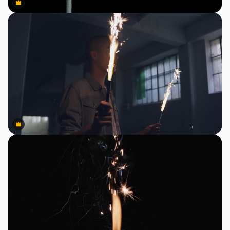
Premium
Premium
Premium
Premium