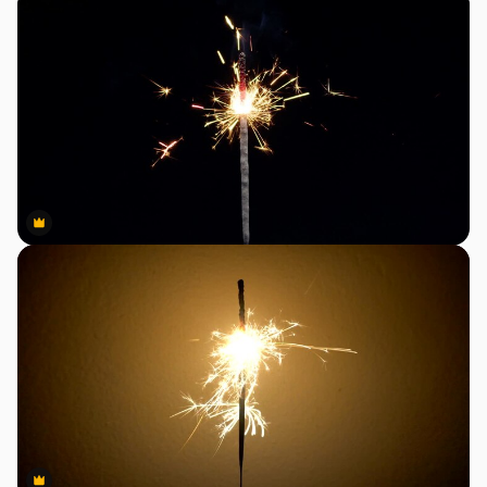
Premium
Premium