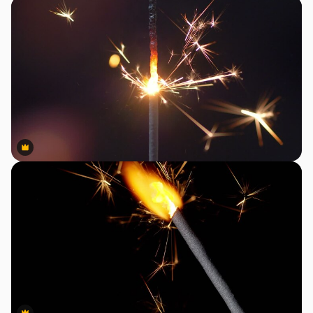
Premium
Premium