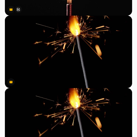
Premium
Premium
Generado por IA
Premium
Premium