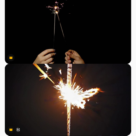
Premium
Premium
Premium
Premium
Generado por IA