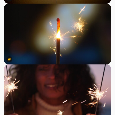
Premium
Premium
Premium
Premium