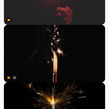
Premium
Premium
Premium
Premium
Generado por IA