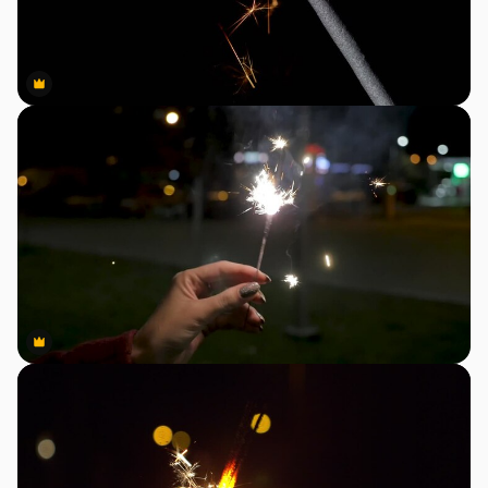
Premium
Premium
Premium
Premium