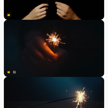
Premium
Premium
Premium
Premium
Generado por IA