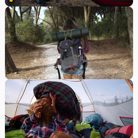
Premium
Premium