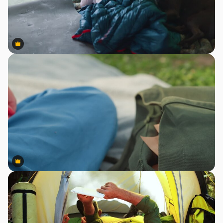
Premium
Premium
Premium
Premium