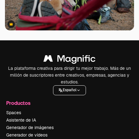
Premium
Premium
La plataforma creativa para dirigir tu mejor trabajo. Más de un
millón de suscriptores entre creativos, empresas, agencias y
estudios.
Español
Productos
Spaces
Asistente de IA
Generador de imágenes
Generador de vídeos