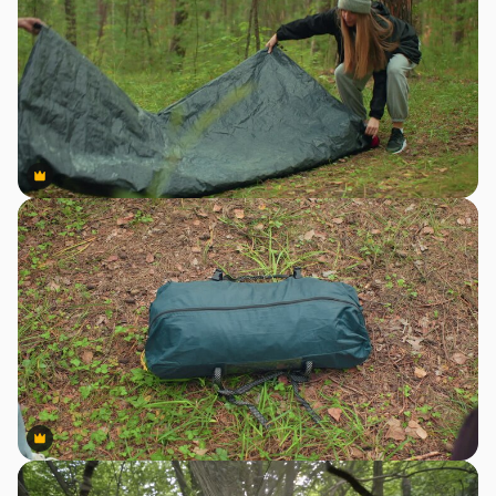
Premium
Premium
Premium
Premium