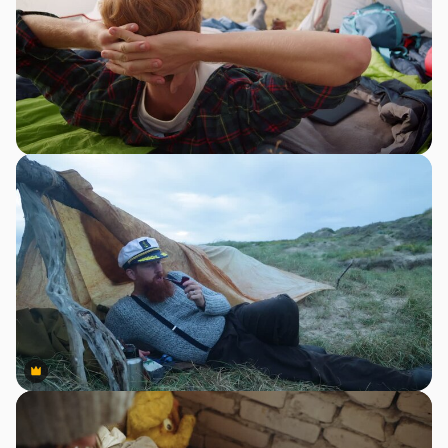
Premium
Premium