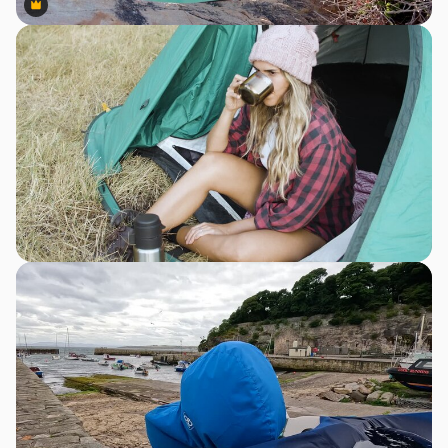
Premium
Premium