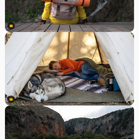
Premium
Premium
Premium
Premium