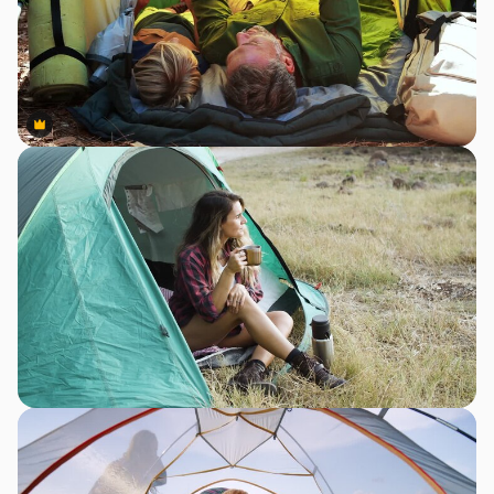
Premium
Premium