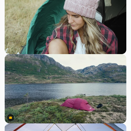
Premium
Premium