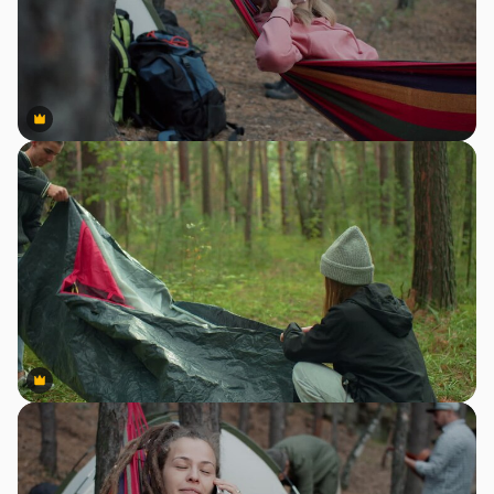
Premium
Premium
Premium
Premium