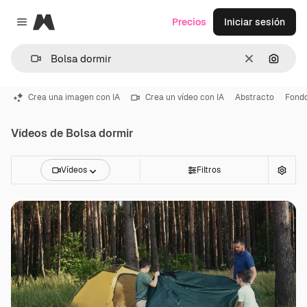
Magnific
Precios
Iniciar sesión
Close menu
Borrar
Buscar
Crea una imagen con IA
Crea un vídeo con IA
Abstracto
Fond
Vídeos de Bolsa dormir
Vídeos
Filtros