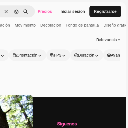
Precios
Iniciar sesión
Registrarse
Borrar
Buscar por imagen
Buscar
ación
Movimiento
Decoración
Fondo de pantalla
Diseño gráfic
Relevancia
Orientación
FPS
Duración
Avanzad
l
Empresa
Síguenos