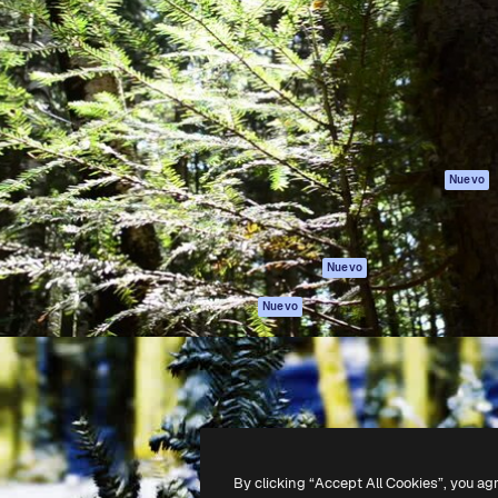
eativa para dirigir tu mejor
Spaces
Academy
 un millón de suscriptores
Asistente de IA
Documentación
, empresas, agencias y
Generador de
Soporte
imágenes
Términos de uso
Generador de
Política de
vídeos
privacidad
Texto a voz
Originales
Nuevo
Contenido de
Política de cooki
stock
Centro de
MCP para
confianza
Nuevo
Claude/ChatGPT
Afiliados
Agentes
Nuevo
Empresas
API
App móvil
Todas las
herramientas
-
2026
Freepik Company S.L.U.
Todos los derechos reservados
.
By clicking “Accept All Cookies”, you ag