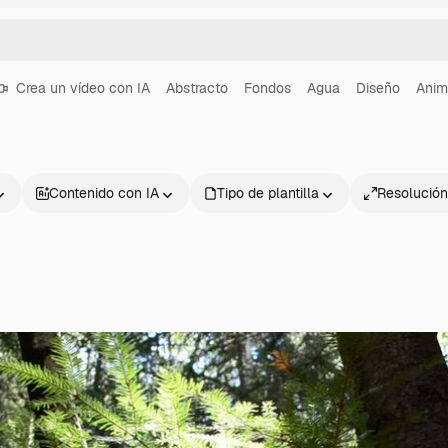
Crea un vídeo con IA
Abstracto
Fondos
Agua
Diseño
Anim
Contenido con IA
Tipo de plantilla
Resolución
Productos
Información úti