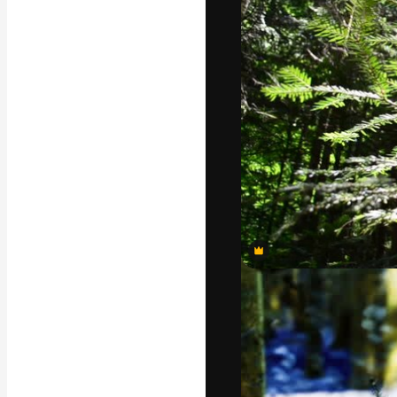
La plataforma cr
trabajo. Más de
entre creativos
estudios.
Español
Premium
Premium
Premium
Premium
Premium
Premium
Premium
Premium
Premium
Premium
Premium
Premium
Premium
Premium
Premium
Premium
Premium
Premium
Premium
Premium
Premium
Premium
Premium
Premium
Premium
Premium
Premium
Premium
Premium
Premium
Premium
Premium
Premium
Premium
Premium
Premium
Premium
Premium
Premium
Premium
Premium
Premium
Premium
Premium
Premium
Premium
Premium
Premium
Premium
Premium
Premium
Premium
Premium
Premium
Premium
Premium
Premium
Premium
Premium
Premium
Premium
Premium
Premium
Premium
Premium
Premium
Premium
Premium
Premium
Premium
Premium
Premium
Generado por IA
Generado por IA
Copyright © 2010