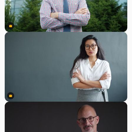
Premium
Premium
Premium
Premium