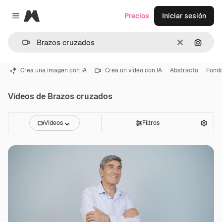
Magnific
Precios
Iniciar sesión
Close menu
Borrar
Buscar
Crea una imagen con IA
Crea un vídeo con IA
Abstracto
Fond
Vídeos de Brazos cruzados
Vídeos
Filtros