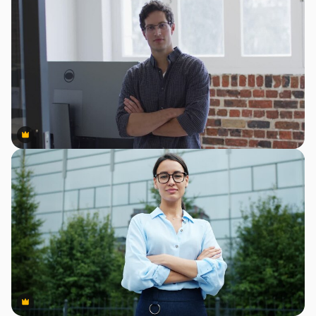
Premium
Premium
Premium
Premium