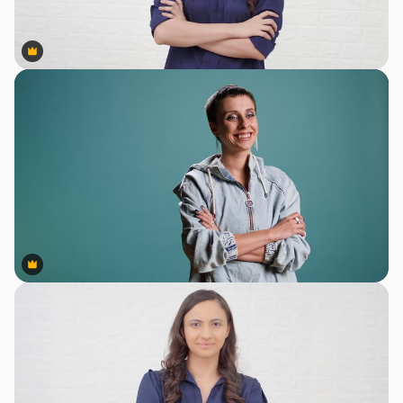
Premium
Premium
Premium
Premium