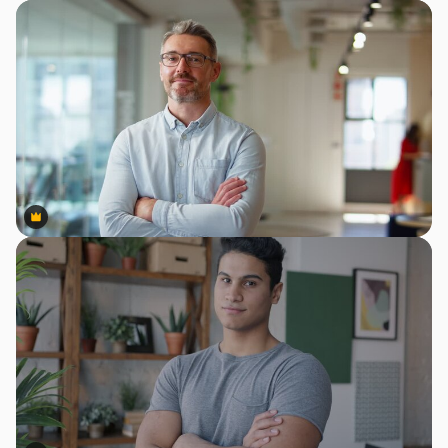
Premium
Premium