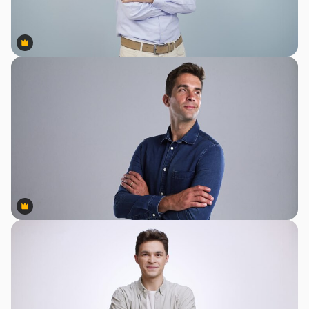
Premium
Premium
Premium
Premium