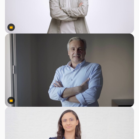
Premium
Premium
Premium
Premium