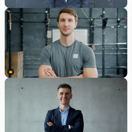
Premium
Premium