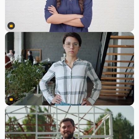
Premium
Premium
Premium
Premium