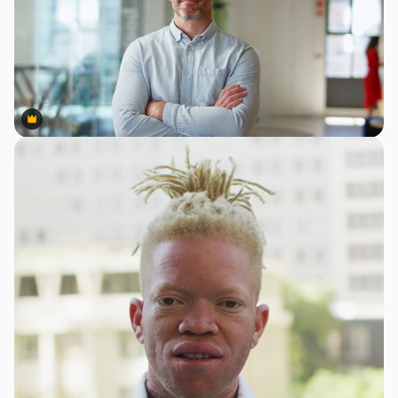
Premium
Premium