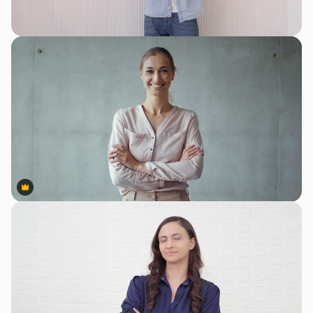
Premium
Premium