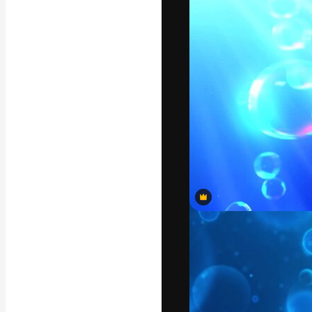
La plataforma cr
trabajo. Más de
entre creativos
estudios.
Español
Premium
Premium
Premium
Premium
Premium
Premium
Premium
Premium
Premium
Premium
Premium
Premium
Premium
Premium
Premium
Premium
Premium
Premium
Premium
Premium
Premium
Premium
Premium
Premium
Premium
Premium
Premium
Premium
Premium
Premium
Premium
Premium
Premium
Premium
Premium
Premium
Premium
Premium
Premium
Premium
Premium
Premium
Premium
Premium
Premium
Premium
Premium
Premium
Premium
Premium
Premium
Premium
Premium
Premium
Premium
Premium
Premium
Premium
Premium
Premium
Premium
Premium
Premium
Premium
Premium
Premium
Premium
Premium
Premium
Premium
Premium
Premium
Premium
Premium
Premium
Premium
Premium
Premium
Premium
Premium
Premium
Premium
Premium
Premium
Generado por IA
Generado por IA
Generado por IA
Generado por IA
Generado por IA
Generado por IA
Copyright © 2010