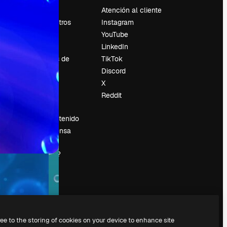
Precios
Atención al cliente
Sobre nosotros
Instagram
Reviews
YouTube
Empleo
LinkedIn
Tendencias de
TikTok
búsqueda
Discord
Blog
X
es
Eventos
Reddit
Slidesgo
Vender contenido
Sala de prensa
¿Buscas
magnific.ai?
ree to the storing of cookies on your device to enhance site