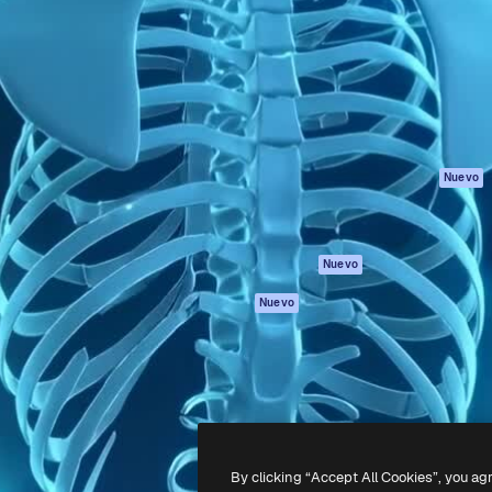
eativa para dirigir tu mejor
Spaces
Academy
 un millón de suscriptores
Asistente de IA
Documentación
, empresas, agencias y
Generador de
Soporte
imágenes
Términos de uso
Generador de
Política de
vídeos
privacidad
Texto a voz
Originales
Nuevo
Contenido de
Política de cooki
stock
Centro de
MCP para
confianza
Nuevo
Claude/ChatGPT
Afiliados
Agentes
Nuevo
Empresas
API
App móvil
Todas las
herramientas
-
2026
Freepik Company S.L.U.
Todos los derechos reservados
.
By clicking “Accept All Cookies”, you ag