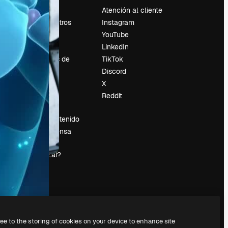
Precios
Atención al cliente
Sobre nosotros
Instagram
Reviews
YouTube
Empleo
LinkedIn
Tendencias de
TikTok
búsqueda
Discord
Blog
X
es
Eventos
Reddit
Slidesgo
Vender contenido
Sala de prensa
¿Buscas
magnific.ai?
ree to the storing of cookies on your device to enhance site