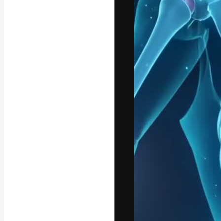
La plataforma cr
trabajo. Más de
entre creativos
estudios.
Español
Premium
Premium
Premium
Premium
Premium
Premium
Premium
Premium
Premium
Premium
Premium
Premium
Premium
Premium
Premium
Premium
Premium
Premium
Premium
Premium
Premium
Premium
Premium
Premium
Premium
Premium
Premium
Premium
Premium
Premium
Premium
Premium
Premium
Premium
Premium
Premium
Premium
Premium
Premium
Premium
Premium
Premium
Premium
Premium
Premium
Premium
Premium
Premium
Premium
Premium
Premium
Premium
Premium
Premium
Premium
Premium
Premium
Premium
Premium
Premium
Premium
Premium
Premium
Premium
Premium
Premium
Premium
Premium
Premium
Premium
Premium
Premium
Premium
Premium
Generado por IA
Generado por IA
Generado por IA
Generado por IA
Generado por IA
Generado por IA
Generado por IA
Generado por IA
Copyright © 2010