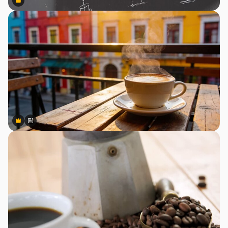
Premium
Premium
Premium
Premium
Generado por IA