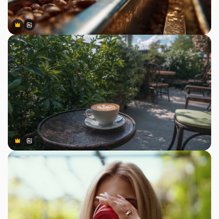
Premium
Premium
Generado por IA
Premium
Premium
Generado por IA