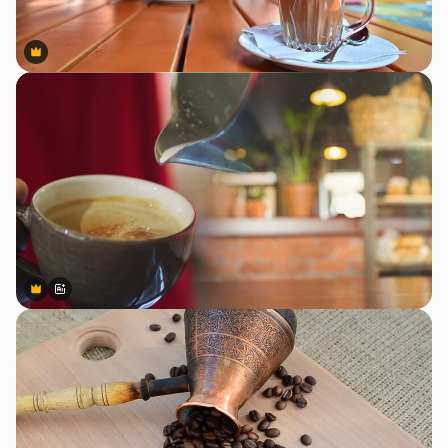
Premium
Premium
Premium
Premium
Generado por IA