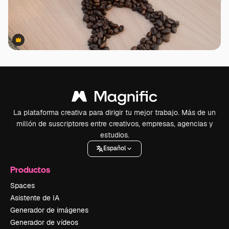
Premium
Premium
La plataforma creativa para dirigir tu mejor trabajo. Más de un
millón de suscriptores entre creativos, empresas, agencias y
estudios.
Español
Productos
Spaces
Asistente de IA
Generador de imágenes
Generador de vídeos