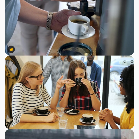
Premium
Premium