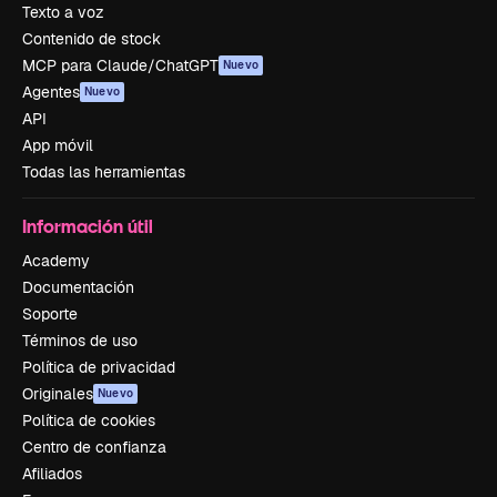
Texto a voz
Contenido de stock
MCP para Claude/ChatGPT
Nuevo
Agentes
Nuevo
API
App móvil
Todas las herramientas
Información útil
Academy
Documentación
Soporte
Términos de uso
Política de privacidad
Originales
Nuevo
Política de cookies
Centro de confianza
Afiliados