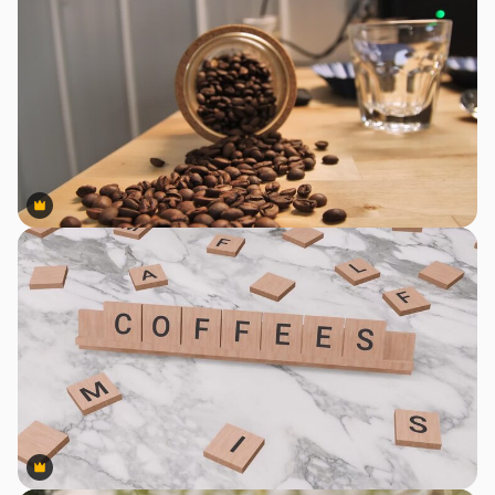
Premium
Premium
Premium
Premium