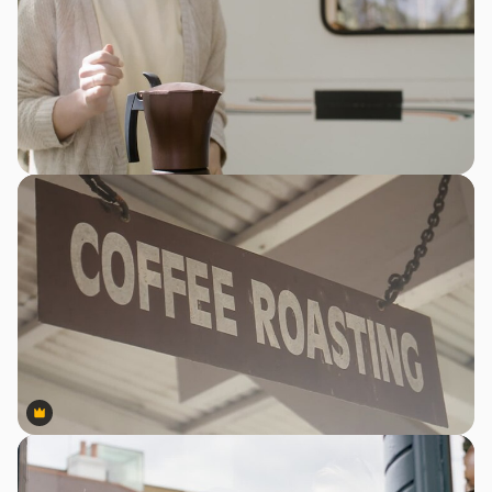
Premium
Premium