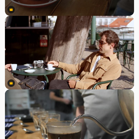
Premium
Premium
Premium
Premium