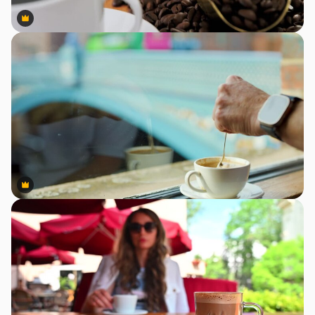
Premium
Premium
Premium
Premium