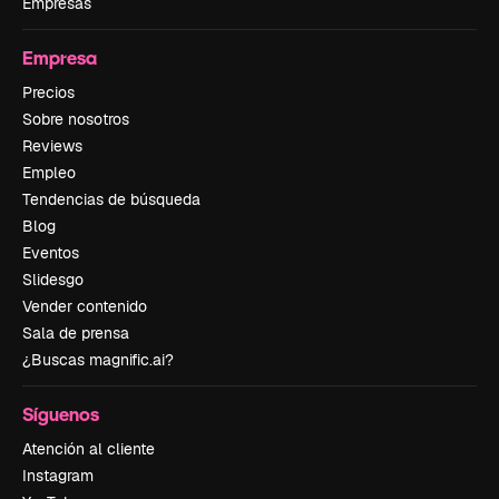
Empresas
Empresa
Precios
Sobre nosotros
Reviews
Empleo
Tendencias de búsqueda
Blog
Eventos
Slidesgo
Vender contenido
Sala de prensa
¿Buscas magnific.ai?
Síguenos
Atención al cliente
Instagram