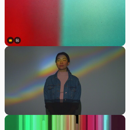
Premium
Premium
Generado por IA