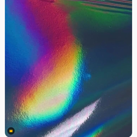
Premium
Premium