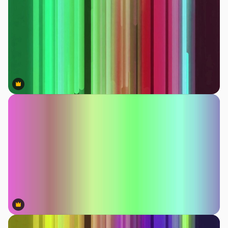
Premium
Premium
Premium
Premium