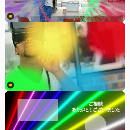
Premium
Premium
Premium
Premium