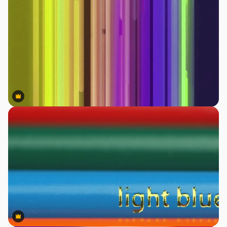
Premium
Premium
Premium
Premium