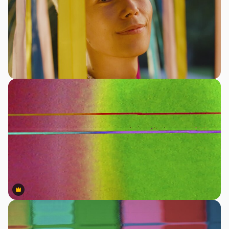
Premium
Premium