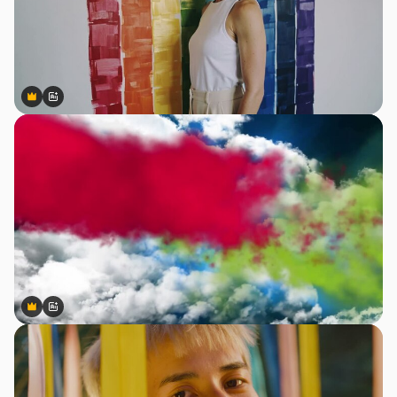
Premium
Premium
Generado por IA
Premium
Premium
Generado por IA