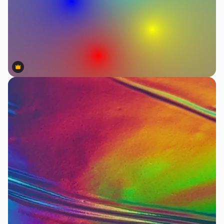
Premium
Premium