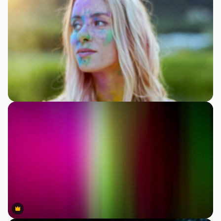
Premium
Premium