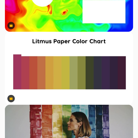
Premium
Premium
Premium
Premium