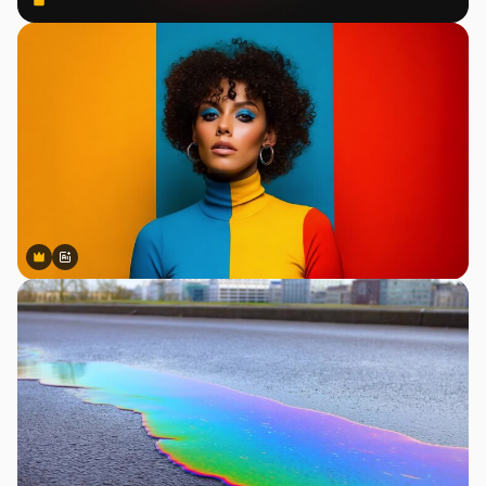
Premium
Premium
Premium
Premium
Generado por IA