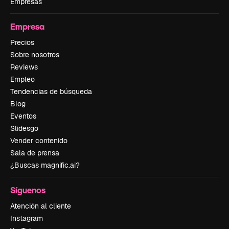
Empresas
Empresa
Precios
Sobre nosotros
Reviews
Empleo
Tendencias de búsqueda
Blog
Eventos
Slidesgo
Vender contenido
Sala de prensa
¿Buscas magnific.ai?
Síguenos
Atención al cliente
Instagram