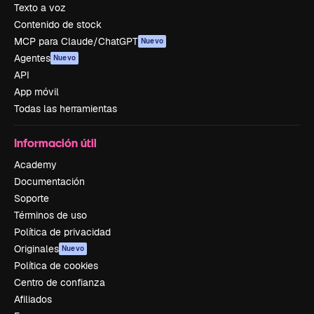
Texto a voz
Contenido de stock
MCP para Claude/ChatGPT
Nuevo
Agentes
Nuevo
API
App móvil
Todas las herramientas
Información útil
Academy
Documentación
Soporte
Términos de uso
Política de privacidad
Originales
Nuevo
Política de cookies
Centro de confianza
Afiliados