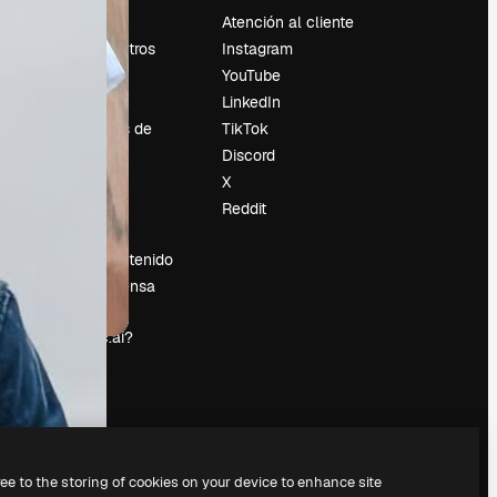
Precios
Atención al cliente
Sobre nosotros
Instagram
Reviews
YouTube
Empleo
LinkedIn
Tendencias de
TikTok
búsqueda
Discord
Blog
X
es
Eventos
Reddit
Slidesgo
Vender contenido
Sala de prensa
¿Buscas
magnific.ai?
ree to the storing of cookies on your device to enhance site