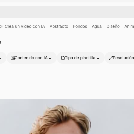
Crea un vídeo con IA
Abstracto
Fondos
Agua
Diseño
Anim
s
Contenido con IA
Tipo de plantilla
Resolución
Productos
Información úti