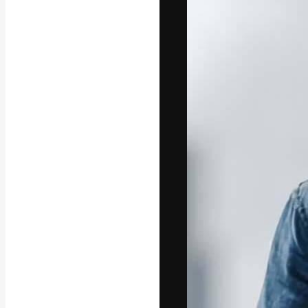
La plataforma cr
trabajo. Más de
entre creativos
estudios.
Español
Premium
Premium
Premium
Premium
Premium
Premium
Premium
Premium
Premium
Premium
Premium
Premium
Premium
Premium
Premium
Premium
Premium
Premium
Premium
Premium
Premium
Premium
Premium
Premium
Premium
Premium
Premium
Premium
Premium
Premium
Premium
Premium
Premium
Premium
Premium
Premium
Premium
Premium
Premium
Premium
Premium
Premium
Premium
Premium
Premium
Premium
Premium
Premium
Premium
Premium
Premium
Premium
Premium
Premium
Premium
Premium
Premium
Premium
Premium
Premium
Premium
Premium
Premium
Premium
Premium
Premium
Premium
Premium
Premium
Premium
Premium
Premium
Copyright © 2010