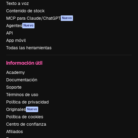
Texto a voz
Contenido de stock
MCP para Claude/ChatGPT
Nuevo
Agentes
Nuevo
API
App móvil
Todas las herramientas
Información útil
Academy
Documentación
Soporte
Términos de uso
Política de privacidad
Originales
Nuevo
Política de cookies
Centro de confianza
Afiliados