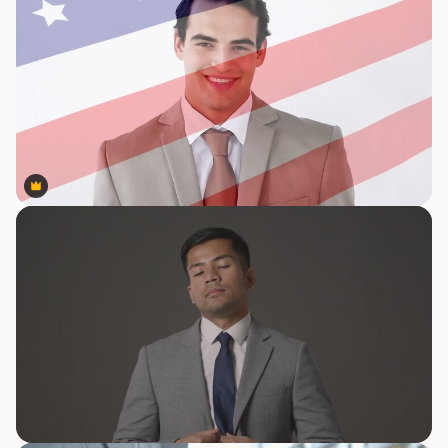
Premium
Premium