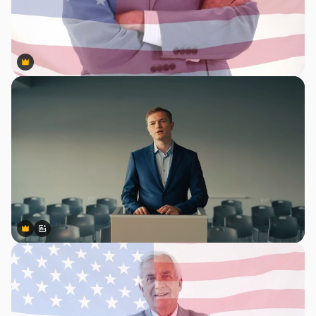
Premium
Premium
Premium
Premium
Generado por IA