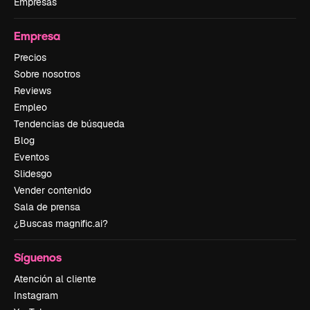
Empresas
Empresa
Precios
Sobre nosotros
Reviews
Empleo
Tendencias de búsqueda
Blog
Eventos
Slidesgo
Vender contenido
Sala de prensa
¿Buscas magnific.ai?
Síguenos
Atención al cliente
Instagram