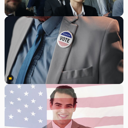
Premium
Premium