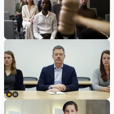
Premium
Premium
Generado por IA