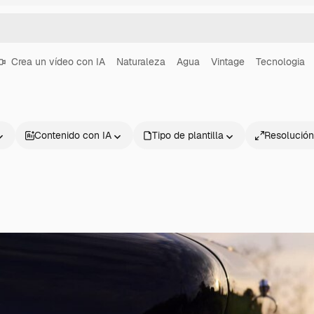
Crea un vídeo con IA
Naturaleza
Agua
Vintage
Tecnologia
Contenido con IA
Tipo de plantilla
Resolución
Productos
Información úti