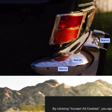
eativa para dirigir tu mejor
Spaces
Academy
 un millón de suscriptores
Asistente de IA
Documentación
, empresas, agencias y
Generador de
Soporte
imágenes
Términos de uso
Generador de
Política de
vídeos
privacidad
Texto a voz
Originales
Nuevo
Contenido de
Política de cooki
stock
Centro de
MCP para
confianza
Nuevo
Claude/ChatGPT
Afiliados
Agentes
Nuevo
Empresas
API
App móvil
Todas las
herramientas
-
2026
Freepik Company S.L.U.
Todos los derechos reservados
.
By clicking “Accept All Cookies”, you ag