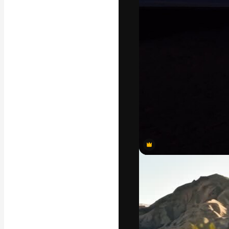
La plataforma cr
trabajo. Más de
entre creativos
estudios.
Español
Premium
Premium
Premium
Premium
Premium
Premium
Premium
Premium
Premium
Premium
Premium
Premium
Premium
Premium
Premium
Premium
Premium
Premium
Premium
Premium
Premium
Premium
Premium
Premium
Premium
Premium
Premium
Premium
Premium
Premium
Premium
Premium
Premium
Premium
Premium
Premium
Premium
Premium
Premium
Premium
Premium
Premium
Premium
Premium
Premium
Premium
Premium
Premium
Premium
Premium
Premium
Premium
Premium
Premium
Premium
Premium
Premium
Premium
Premium
Premium
Premium
Premium
Premium
Premium
Premium
Premium
Premium
Premium
Premium
Premium
Premium
Premium
Premium
Premium
Premium
Premium
Premium
Premium
Premium
Premium
Premium
Premium
Premium
Premium
Generado por IA
Generado por IA
Generado por IA
Generado por IA
Generado por IA
Copyright © 2010