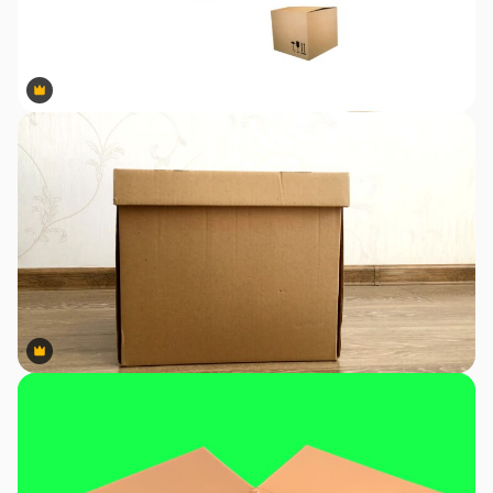
Premium
Premium
Premium
Premium