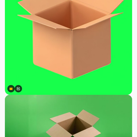
Premium
Premium
Generado por IA