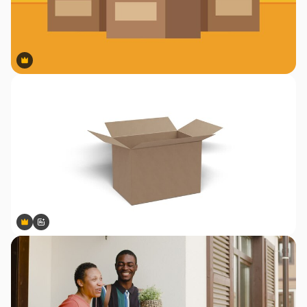
Premium
Premium
Premium
Premium
Generado por IA