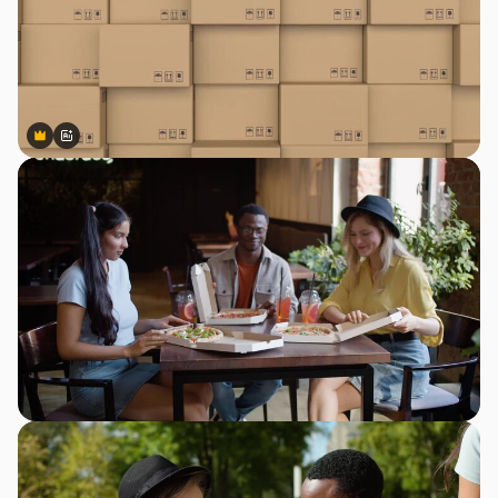
Premium
Premium
Generado por IA