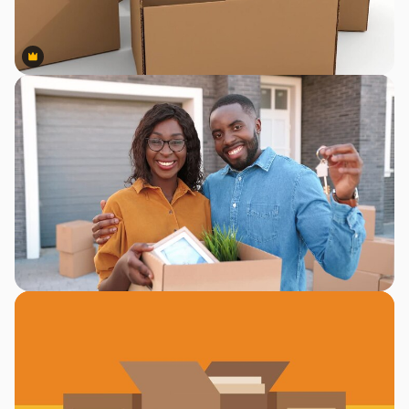
Premium
Premium