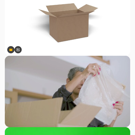
Premium
Premium
Generado por IA