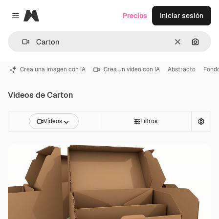
Magnific
Precios
Iniciar sesión
Close menu
Borrar
Buscar
Crea una imagen con IA
Crea un vídeo con IA
Abstracto
Fond
Vídeos de Carton
Vídeos
Filtros