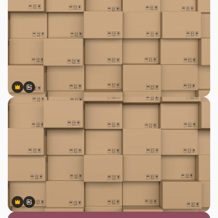
Premium
Premium
Generado por IA
Premium
Premium
Generado por IA