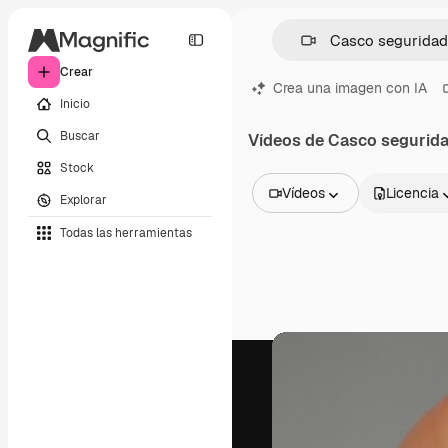
Crear
Crea una imagen con IA
Inicio
Buscar
Vídeos de Casco segurid
Stock
Vídeos
Licencia
Explorar
Todas las imágenes
Todas las herramientas
Vectores
Ilustraciones
Fotos
PSD
Plantillas
Mockups
Vídeos
Clips de vídeo
Motion graphics
Plantillas de vídeos
Iconos
Modelos 3D
Fuentes