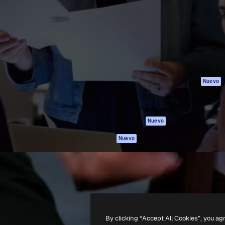
eativa para dirigir tu mejor
Spaces
Academy
 un millón de suscriptores
Asistente de IA
Documentación
, empresas, agencias y
Generador de
Soporte
imágenes
Términos de uso
Generador de
Política de
vídeos
privacidad
Texto a voz
Originales
Nuevo
Contenido de
Política de cooki
stock
Centro de
MCP para
confianza
Nuevo
Claude/ChatGPT
Afiliados
Agentes
Nuevo
Empresas
API
App móvil
Todas las
herramientas
-
2026
Freepik Company S.L.U.
Todos los derechos reservados
.
By clicking “Accept All Cookies”, you ag