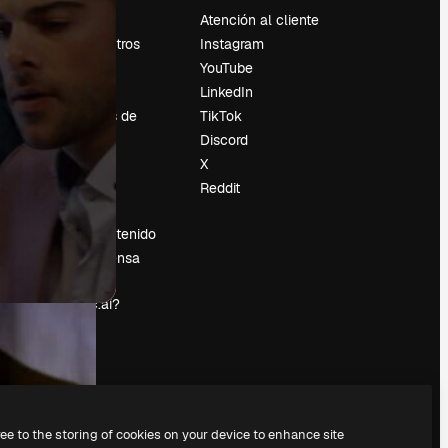
Precios
Atención al cliente
Sobre nosotros
Instagram
Reviews
YouTube
Empleo
LinkedIn
Tendencias de
TikTok
búsqueda
Discord
Blog
X
es
Eventos
Reddit
Slidesgo
Vender contenido
Sala de prensa
¿Buscas
magnific.ai?
ree to the storing of cookies on your device to enhance site