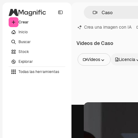
Crear
Crea una imagen con IA
Inicio
Buscar
Vídeos de Caso
Stock
Vídeos
Licencia
Explorar
Todas las imágenes
Todas las herramientas
Vectores
Ilustraciones
Fotos
PSD
Plantillas
Mockups
Vídeos
Clips de vídeo
Motion graphics
Plantillas de vídeos
Iconos
Modelos 3D
Fuentes