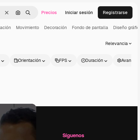
Precios
Iniciar sesión
Registrarse
Borrar
Buscar por imagen
Buscar
ación
Movimiento
Decoración
Fondo de pantalla
Diseño gráfic
Relevancia
Orientación
FPS
Duración
Avanzad
l
Empresa
Síguenos