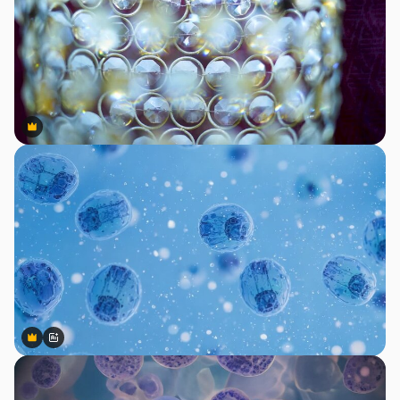
Premium
Premium
Premium
Premium
Generado por IA