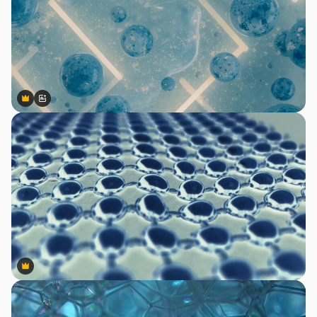
Premium
Premium
Generado por IA
Premium
Premium