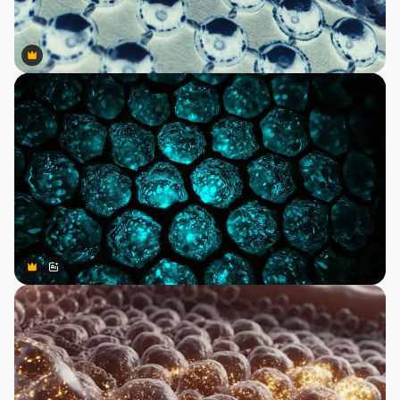
Premium
Premium
Premium
Premium
Generado por IA