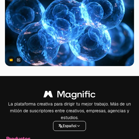
Premium
Premium
Generado por IA
La plataforma creativa para dirigir tu mejor trabajo. Más de un
millón de suscriptores entre creativos, empresas, agencias y
estudios.
Español
Productos