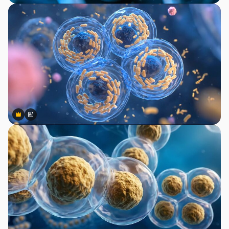
Premium
Premium
Generado por IA