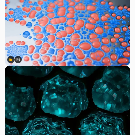
Premium
Premium
Generado por IA