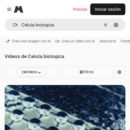
Magnific
Precios
Iniciar sesión
Close menu
Borrar
Buscar
Crea una imagen con IA
Crea un vídeo con IA
Abstracto
Fond
Vídeos de Celula biologica
Vídeos
Filtros