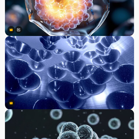
Premium
Premium
Generado por IA
Premium
Premium