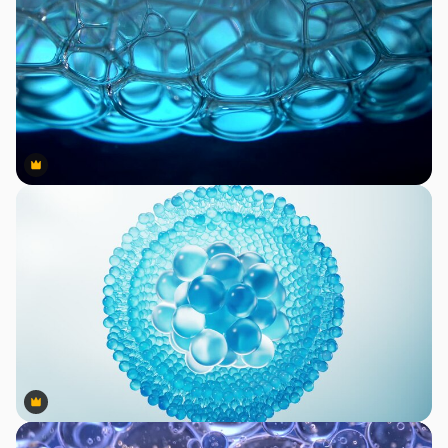
Premium
Premium
Premium
Premium