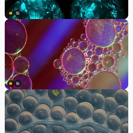
Premium
Premium
Generado por IA
Premium
Premium
Generado por IA