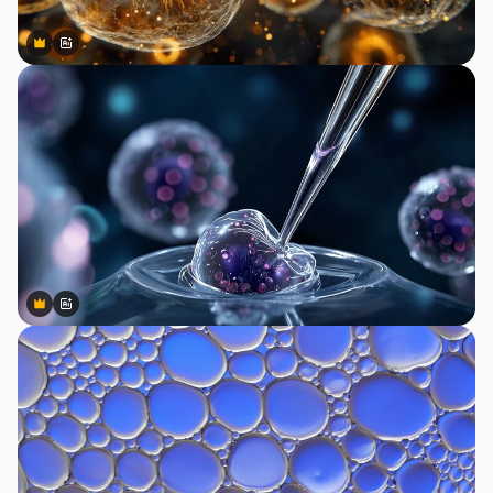
Premium
Premium
Generado por IA
Premium
Premium
Generado por IA