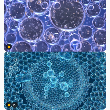
Premium
Premium
Premium
Premium
Generado por IA