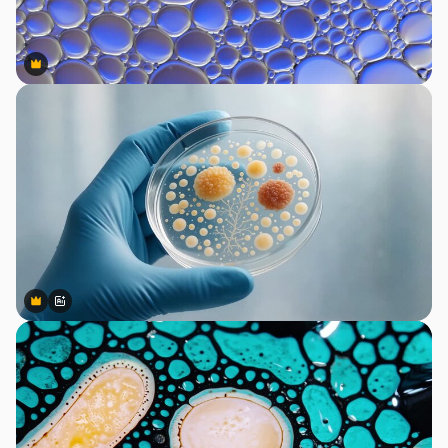
Premium
Premium
Premium
Premium
Generado por IA