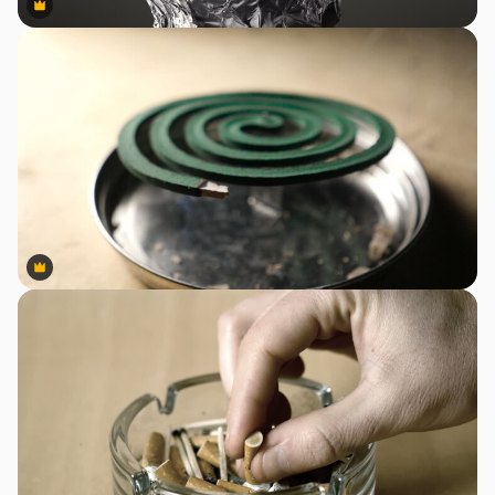
Premium
Premium
Premium
Premium