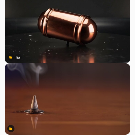
Premium
Premium
Generado por IA
Premium
Premium