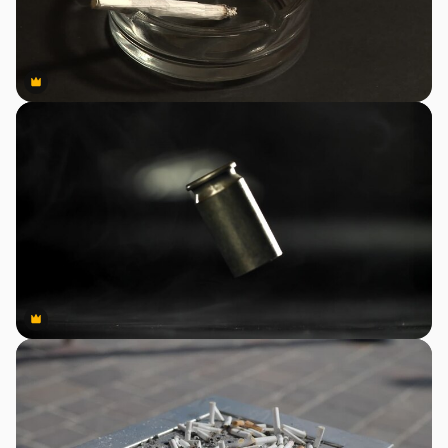
Premium
Premium
Premium
Premium