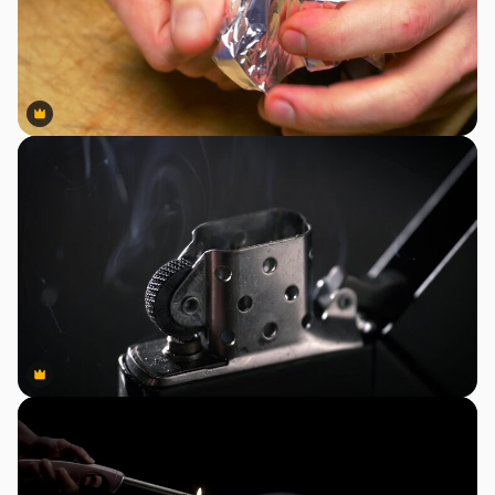
Premium
Premium
Premium
Premium