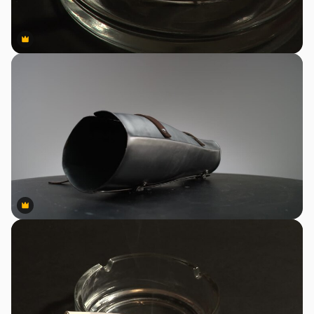
Premium
Premium
Premium
Premium