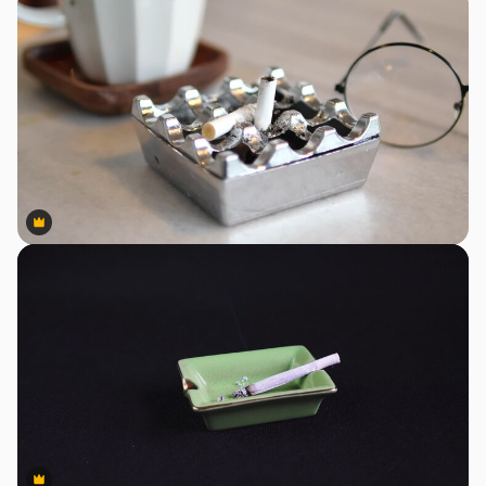
Premium
Premium