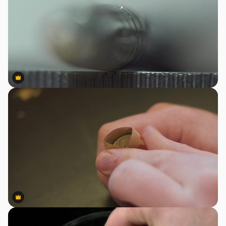
Premium
Premium
Premium
Premium