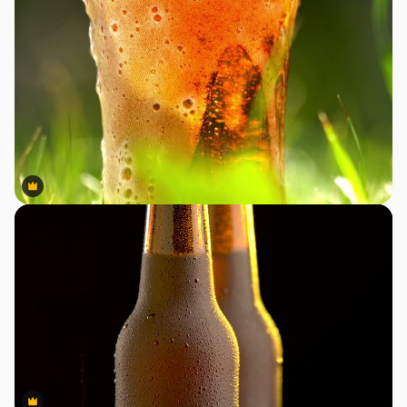
Premium
Premium