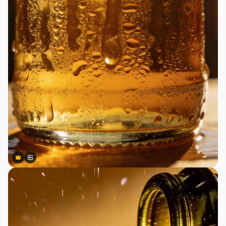
Premium
Premium
Generado por IA