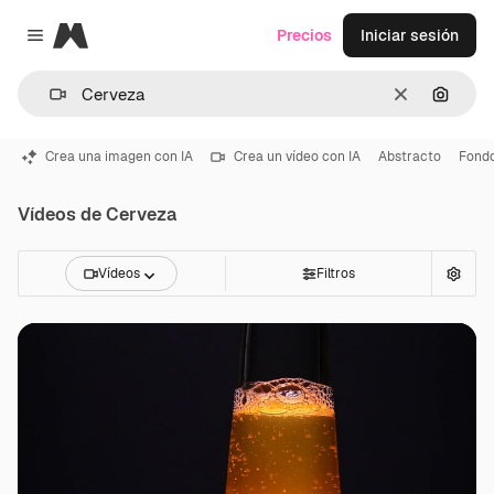
Magnific
Precios
Iniciar sesión
Close menu
Borrar
Buscar
Crea una imagen con IA
Crea un vídeo con IA
Abstracto
Fond
Vídeos de Cerveza
Vídeos
Filtros