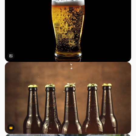
Generado por IA
Premium
Premium