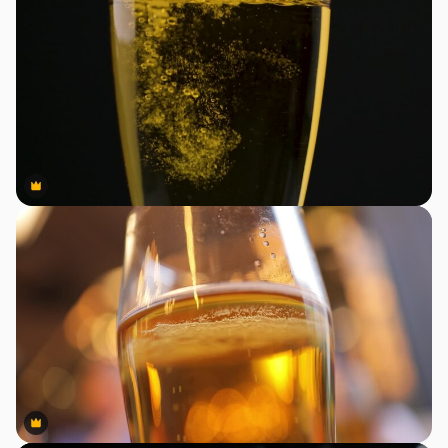
Premium
Premium
Premium
Premium