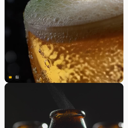
Premium
Premium
Generado por IA