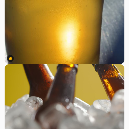
Premium
Premium