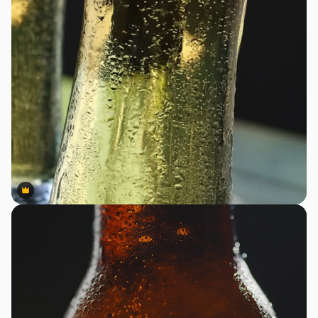
Premium
Premium