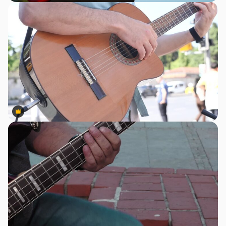
Premium
Premium