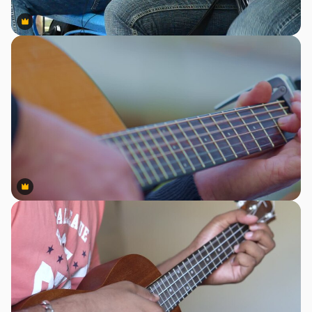
Premium
Premium
Premium
Premium