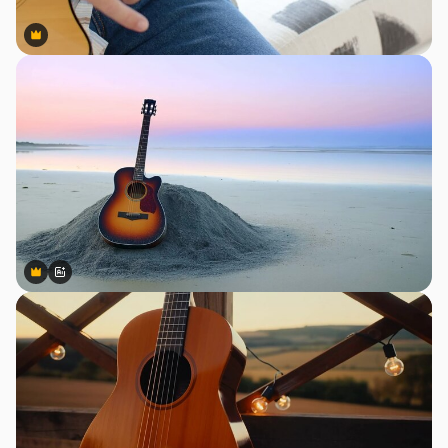
Premium
Premium
Premium
Premium
Generado por IA