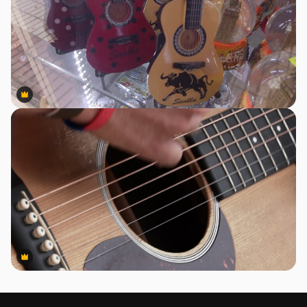
Premium
Premium
Premium
Premium