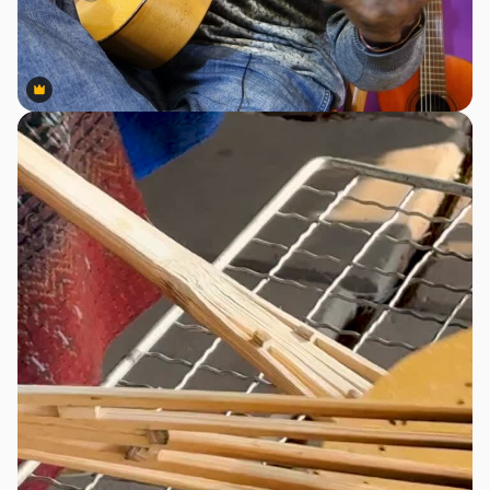
Premium
Premium