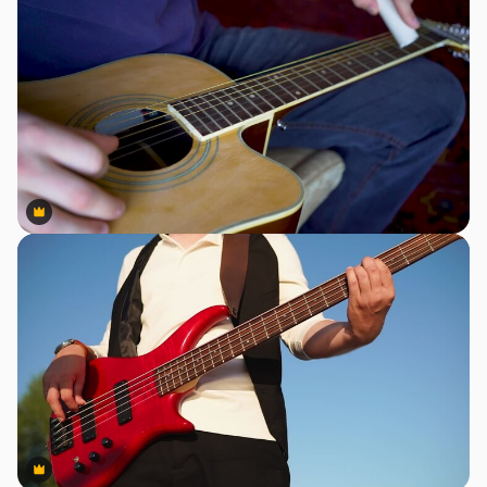
Premium
Premium
Premium
Premium