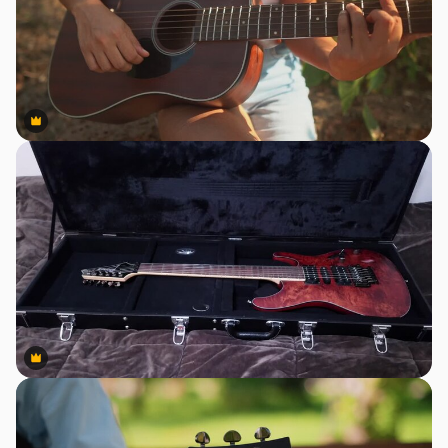
Premium
Premium
Premium
Premium