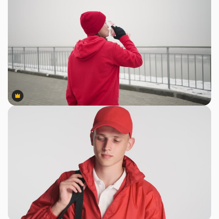
Premium
Premium