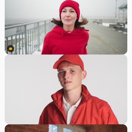
Premium
Premium