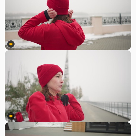
Premium
Premium
Premium
Premium