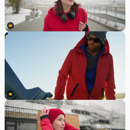
Premium
Premium
Premium
Premium