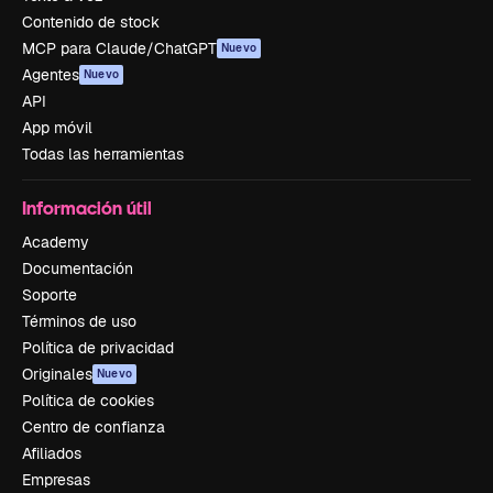
Contenido de stock
MCP para Claude/ChatGPT
Nuevo
Agentes
Nuevo
API
App móvil
Todas las herramientas
Información útil
Academy
Documentación
Soporte
Términos de uso
Política de privacidad
Originales
Nuevo
Política de cookies
Centro de confianza
Afiliados
Empresas