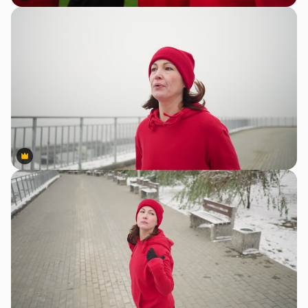
Premium
Premium