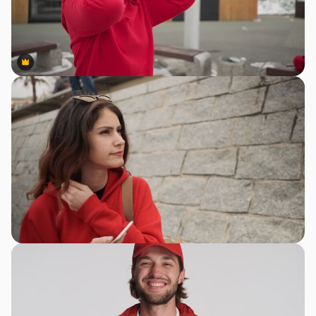
Premium
Premium