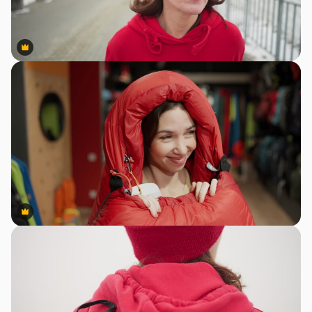
Premium
Premium
Premium
Premium