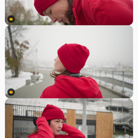
Premium
Premium
Premium
Premium