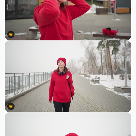
Premium
Premium
Premium
Premium