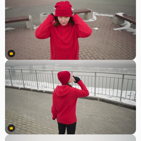
Premium
Premium
Premium
Premium