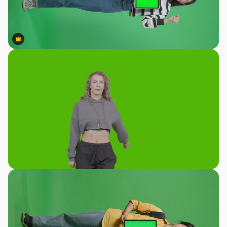
Premium
Premium