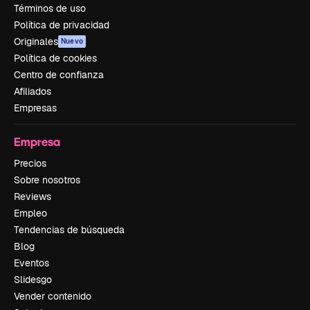
Términos de uso
Política de privacidad
Originales
Nuevo
Política de cookies
Centro de confianza
Afiliados
Empresas
Empresa
Precios
Sobre nosotros
Reviews
Empleo
Tendencias de búsqueda
Blog
Eventos
Slidesgo
Vender contenido