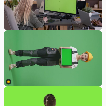
Premium
Premium