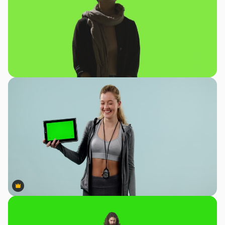
Premium
Premium