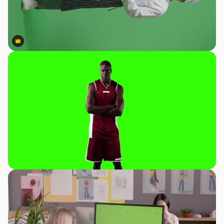
Premium
Premium