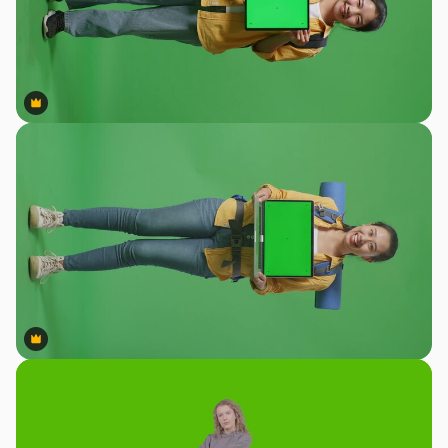
Premium
Premium
Premium
Premium