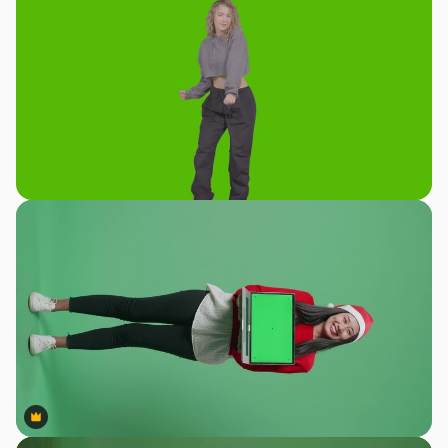
Premium
Premium