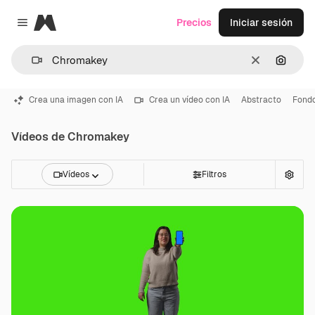
Magnific
Precios
Iniciar sesión
Close menu
Borrar
Buscar
Crea una imagen con IA
Crea un vídeo con IA
Abstracto
Fond
Vídeos de Chromakey
Vídeos
Filtros