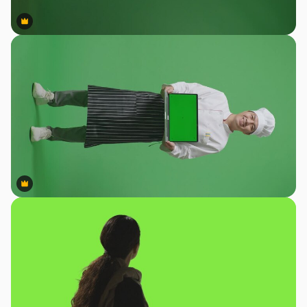
Premium
Premium
Premium
Premium