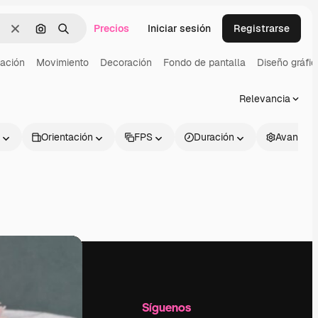
Precios
Iniciar sesión
Registrarse
Borrar
Buscar por imagen
Buscar
ación
Movimiento
Decoración
Fondo de pantalla
Diseño gráfic
Relevancia
Orientación
FPS
Duración
Avanzad
l
Empresa
Síguenos