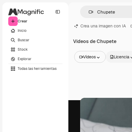
Crear
Crea una imagen con IA
Inicio
Buscar
Vídeos de Chupete
Stock
Vídeos
Licencia
Explorar
Todas las imágenes
Todas las herramientas
Vectores
Ilustraciones
Fotos
PSD
Plantillas
Mockups
Vídeos
Clips de vídeo
Motion graphics
Plantillas de vídeos
Iconos
Modelos 3D
Fuentes