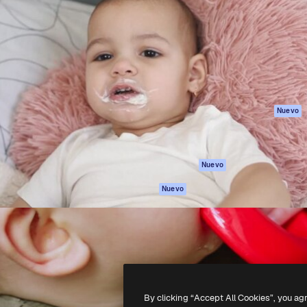
eativa para dirigir tu mejor
Spaces
Academy
 un millón de suscriptores
Asistente de IA
Documentación
, empresas, agencias y
Generador de
Soporte
imágenes
Términos de uso
Generador de
Política de
vídeos
privacidad
Texto a voz
Originales
Nuevo
Contenido de
Política de cooki
stock
Centro de
MCP para
confianza
Nuevo
Claude/ChatGPT
Afiliados
Agentes
Nuevo
Empresas
API
App móvil
Todas las
herramientas
-
2026
Freepik Company S.L.U.
Todos los derechos reservados
.
By clicking “Accept All Cookies”, you ag