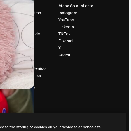
Precios
Atención al cliente
Sobre nosotros
Instagram
Reviews
YouTube
Empleo
LinkedIn
Tendencias de
TikTok
búsqueda
Discord
Blog
X
es
Eventos
Reddit
Slidesgo
Vender contenido
Sala de prensa
¿Buscas
magnific.ai?
ree to the storing of cookies on your device to enhance site