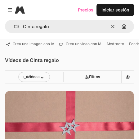
Magnific
Precios
Iniciar sesión
Close menu
Borrar
Buscar
Crea una imagen con IA
Crea un vídeo con IA
Abstracto
Fond
Vídeos de Cinta regalo
Vídeos
Filtros