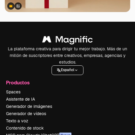
Premium
Premium
Generado por IA
La plataforma creativa para dirigir tu mejor trabajo. Más de un
millón de suscriptores entre creativos, empresas, agencias y
estudios.
Español
Productos
Spaces
Asistente de IA
Generador de imágenes
Generador de vídeos
Texto a voz
Contenido de stock