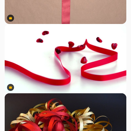
Premium
Premium
Premium
Premium