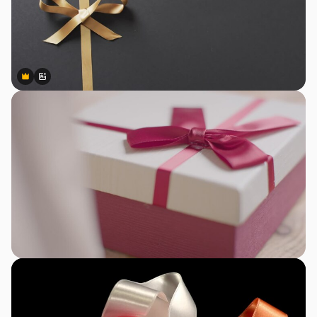
Premium
Premium
Generado por IA