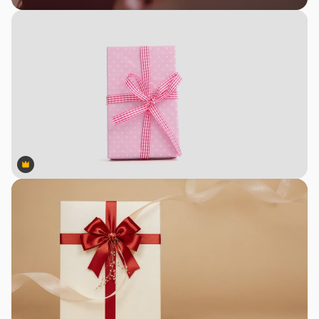
Premium
Premium