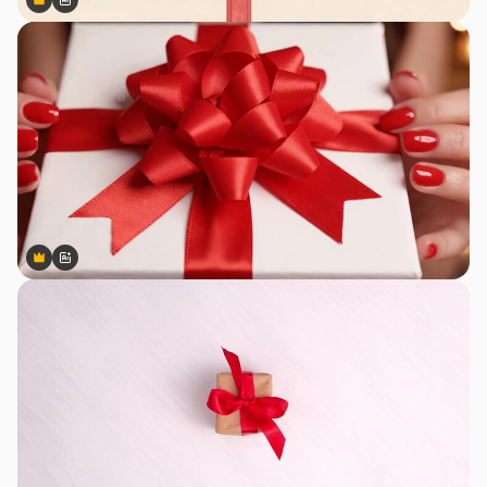
Premium
Premium
Generado por IA
Premium
Premium
Generado por IA