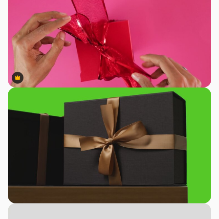
Premium
Premium