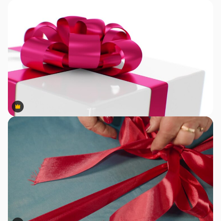
Premium
Premium