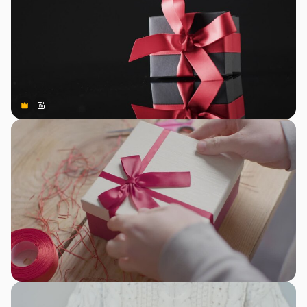
Premium
Premium
Generado por IA