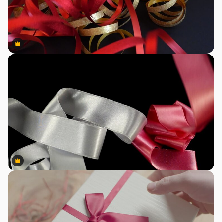
Premium
Premium
Premium
Premium