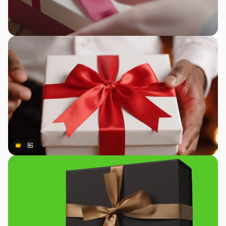
Premium
Premium
Generado por IA