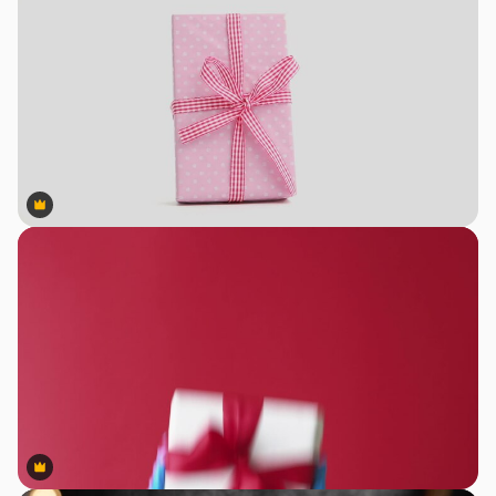
Premium
Premium
Premium
Premium