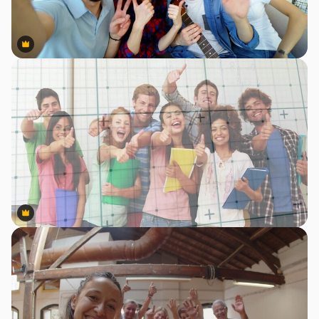
Premium
Premium
Premium
Premium