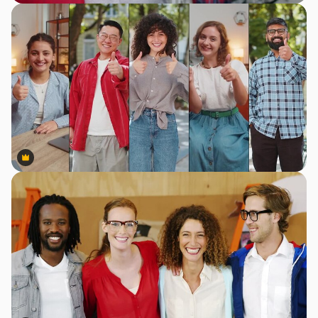
Premium
Premium