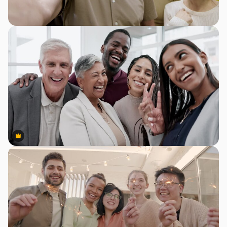
Premium
Premium