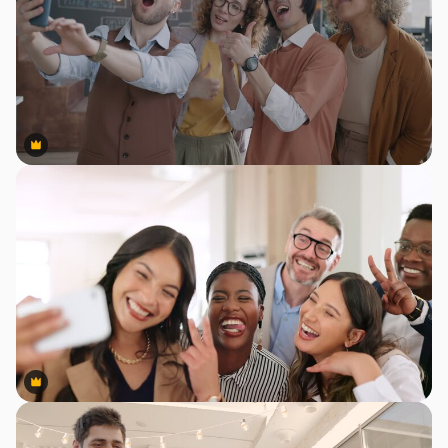
Premium
Premium
Premium
Premium