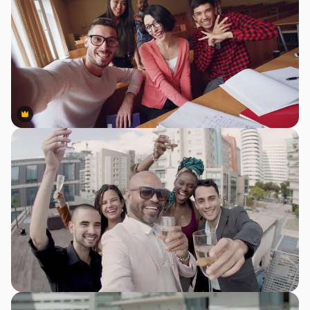
Premium
Premium