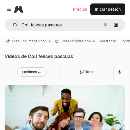
Magnific
Precios
Iniciar sesión
Close menu
Borrar
Buscar
Crea una imagen con IA
Crea un vídeo con IA
Abstracto
Fond
Vídeos de Coll felices pascuas
Vídeos
Filtros