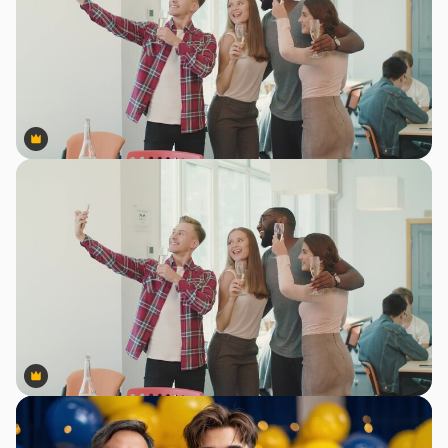
Premium
Premium
Premium
Premium