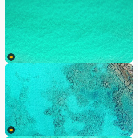
Premium
Premium
Premium
Premium