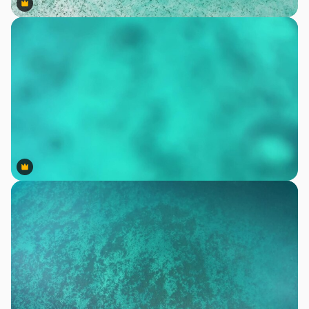
Premium
Premium
Premium
Premium