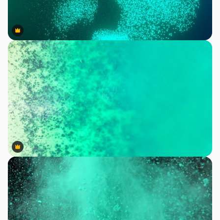
Premium
Premium
Premium
Premium