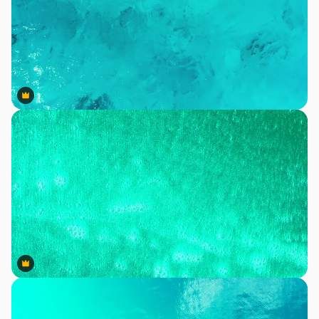
Premium
Premium
Premium
Premium