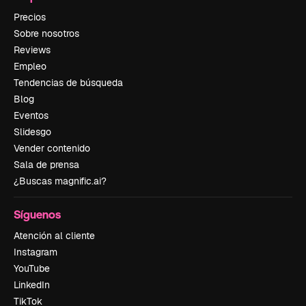
Precios
Sobre nosotros
Reviews
Empleo
Tendencias de búsqueda
Blog
Eventos
Slidesgo
Vender contenido
Sala de prensa
¿Buscas magnific.ai?
Síguenos
Atención al cliente
Instagram
YouTube
LinkedIn
TikTok