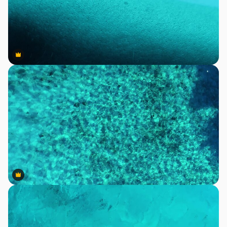
Premium
Premium
Premium
Premium