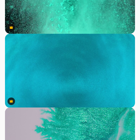
Premium
Premium
Premium
Premium