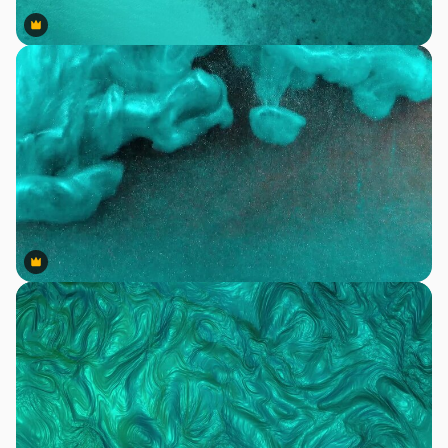
Premium
Premium
Premium
Premium