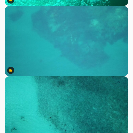
Premium
Premium
Premium
Premium