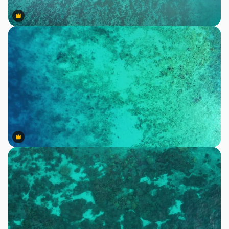
Premium
Premium
Premium
Premium