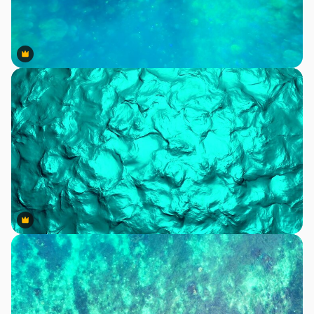
Premium
Premium
Premium
Premium