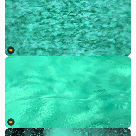
Premium
Premium
Premium
Premium