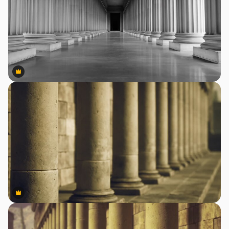
Premium
Premium
Premium
Premium