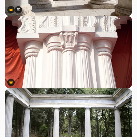
Premium
Premium
Generado por IA
Premium
Premium