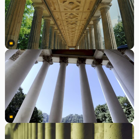
Premium
Premium
Premium
Premium