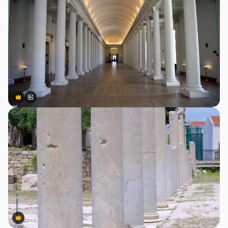
Premium
Premium
Generado por IA
Premium
Premium