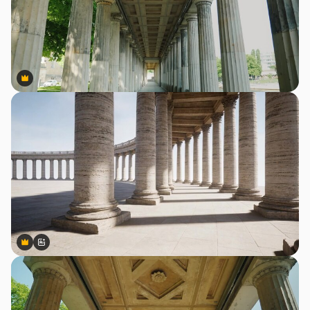
Premium
Premium
Premium
Premium
Generado por IA