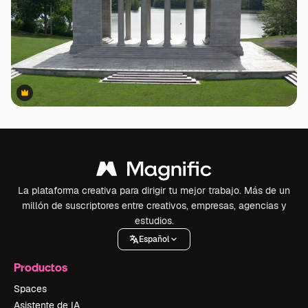
Premium
Premium
La plataforma creativa para dirigir tu mejor trabajo. Más de un
millón de suscriptores entre creativos, empresas, agencias y
estudios.
Español
Productos
Spaces
Asistente de IA