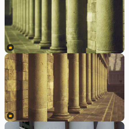
Premium
Premium
Premium
Premium