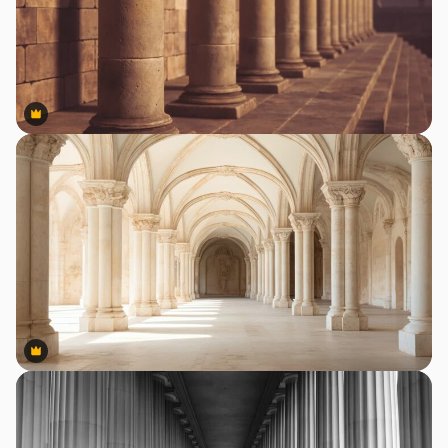
Premium
Premium
Premium
Premium