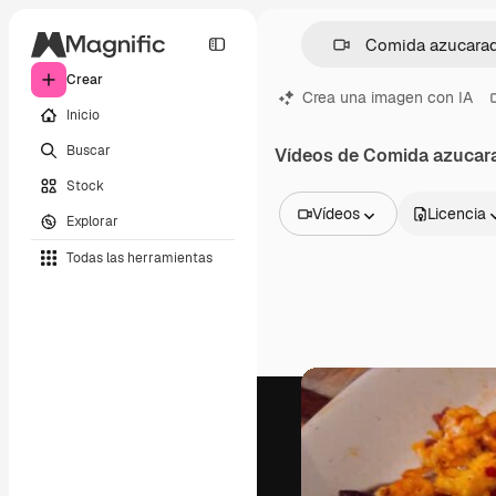
Crear
Crea una imagen con IA
Inicio
Buscar
Vídeos de Comida azucar
Stock
Vídeos
Licencia
Explorar
Todas las imágenes
Todas las herramientas
Vectores
Ilustraciones
Fotos
PSD
Plantillas
Mockups
Vídeos
Clips de vídeo
Motion graphics
Plantillas de vídeos
Iconos
Modelos 3D
Fuentes