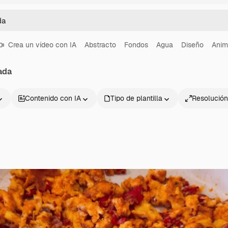
Crea un vídeo con IA
Abstracto
Fondos
Agua
Diseño
Anim
ada
Contenido con IA
Tipo de plantilla
Resolución
Productos
Información úti