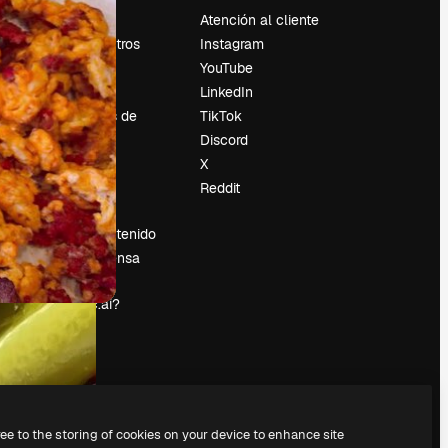
Precios
Atención al cliente
Sobre nosotros
Instagram
Reviews
YouTube
Empleo
LinkedIn
Tendencias de
TikTok
búsqueda
Discord
Blog
X
es
Eventos
Reddit
Slidesgo
Vender contenido
Sala de prensa
¿Buscas
magnific.ai?
ree to the storing of cookies on your device to enhance site