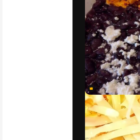
La plataforma cr
trabajo. Más de
entre creativos
estudios.
Español
Premium
Premium
Premium
Premium
Premium
Premium
Premium
Premium
Premium
Premium
Premium
Premium
Premium
Premium
Premium
Premium
Premium
Premium
Premium
Premium
Premium
Premium
Premium
Premium
Premium
Premium
Premium
Premium
Premium
Premium
Premium
Premium
Premium
Premium
Premium
Premium
Premium
Premium
Premium
Premium
Premium
Premium
Premium
Premium
Premium
Premium
Premium
Premium
Premium
Premium
Premium
Premium
Premium
Premium
Premium
Premium
Premium
Premium
Premium
Premium
Premium
Premium
Premium
Premium
Premium
Premium
Premium
Premium
Premium
Premium
Premium
Premium
Premium
Premium
Copyright © 2010