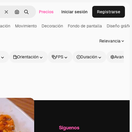
Precios
Iniciar sesión
Registrarse
Borrar
Buscar por imagen
Buscar
ación
Movimiento
Decoración
Fondo de pantalla
Diseño gráfic
Relevancia
Orientación
FPS
Duración
Avanzad
l
Empresa
Síguenos