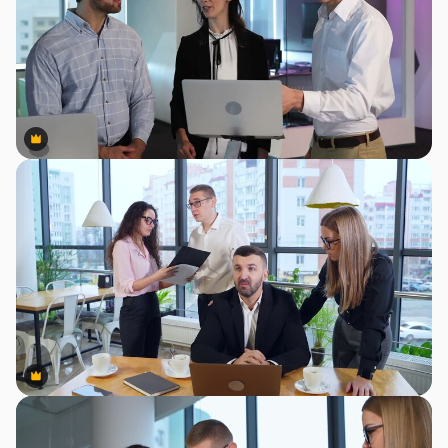
Premium
Premium
Premium
Premium