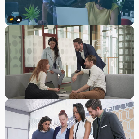
Premium
Premium
Generado por IA