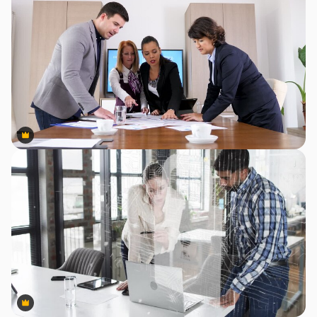
Premium
Premium
Premium
Premium