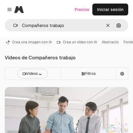
Magnific
Precios
Iniciar sesión
Close menu
Borrar
Buscar
Crea una imagen con IA
Crea un vídeo con IA
Abstracto
Fond
Vídeos de Compañeros trabajo
Vídeos
Filtros