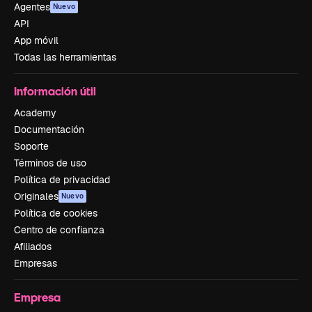
Agentes
Nuevo
API
App móvil
Todas las herramientas
Información útil
Academy
Documentación
Soporte
Términos de uso
Política de privacidad
Originales
Nuevo
Política de cookies
Centro de confianza
Afiliados
Empresas
Empresa