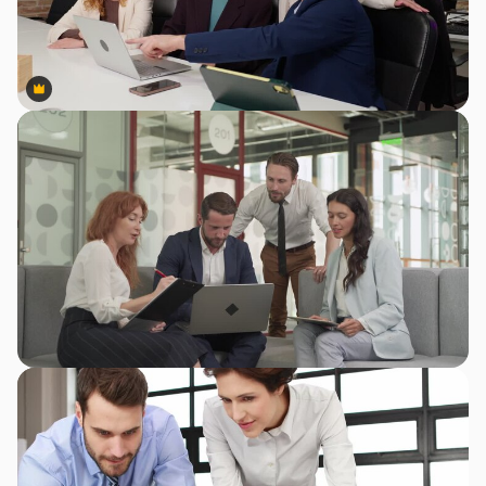
Premium
Premium