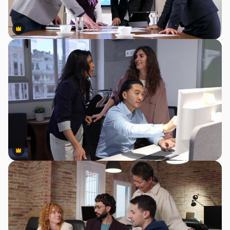
Premium
Premium
Premium
Premium