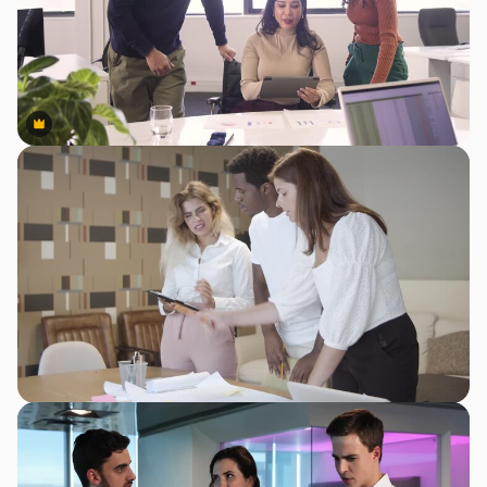
Premium
Premium