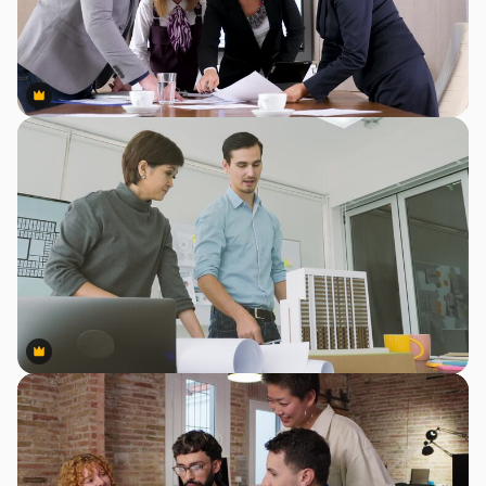
Premium
Premium
Premium
Premium