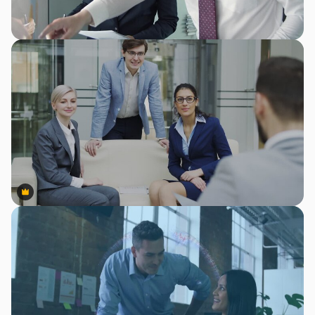
Premium
Premium