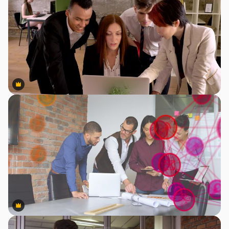
Premium
Premium
Premium
Premium