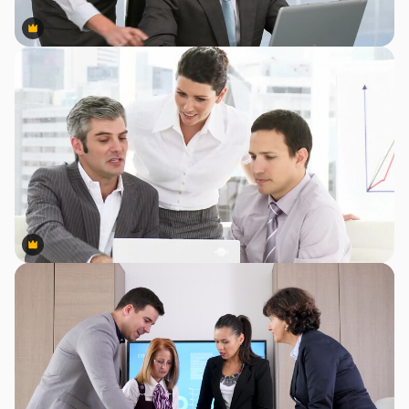
Premium
Premium
Premium
Premium