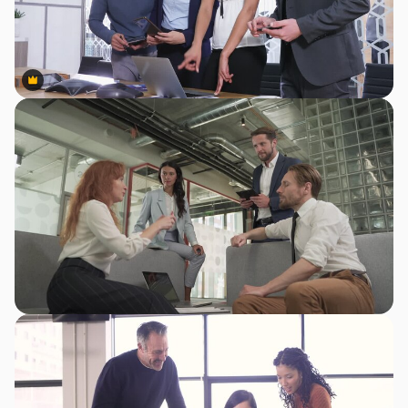
Premium
Premium