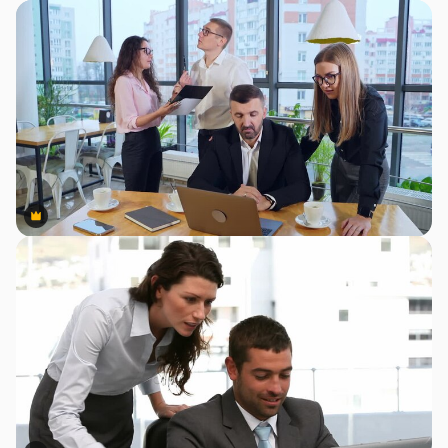
Premium
Premium