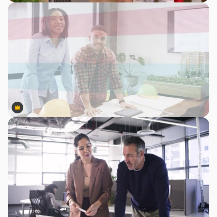
Premium
Premium