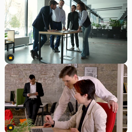
Premium
Premium
Premium
Premium