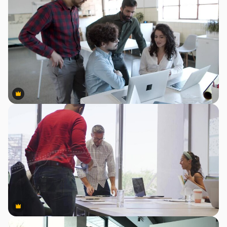
Premium
Premium
Premium
Premium