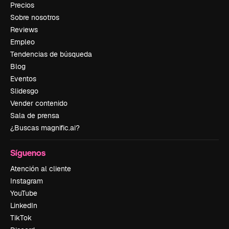
Precios
Sobre nosotros
Reviews
Empleo
Tendencias de búsqueda
Blog
Eventos
Slidesgo
Vender contenido
Sala de prensa
¿Buscas magnific.ai?
Síguenos
Atención al cliente
Instagram
YouTube
LinkedIn
TikTok