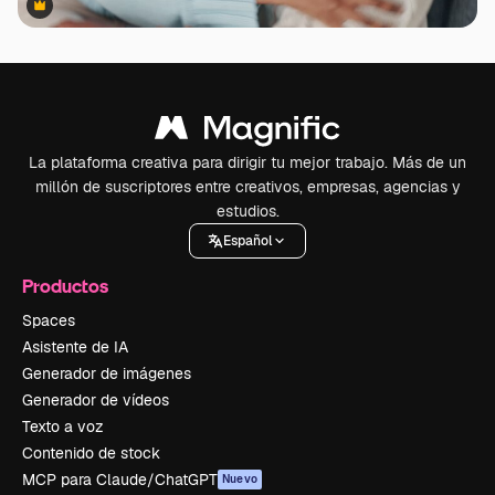
Premium
Premium
La plataforma creativa para dirigir tu mejor trabajo. Más de un
millón de suscriptores entre creativos, empresas, agencias y
estudios.
Español
Productos
Spaces
Asistente de IA
Generador de imágenes
Generador de vídeos
Texto a voz
Contenido de stock
MCP para Claude/ChatGPT
Nuevo