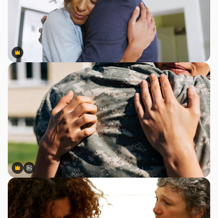
Premium
Premium
Premium
Premium
Generado por IA