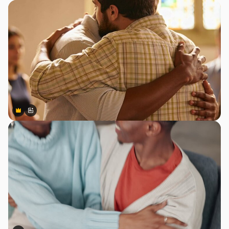
Premium
Premium
Generado por IA