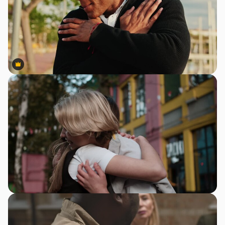
Premium
Premium