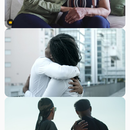
Premium
Premium