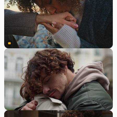
Premium
Premium