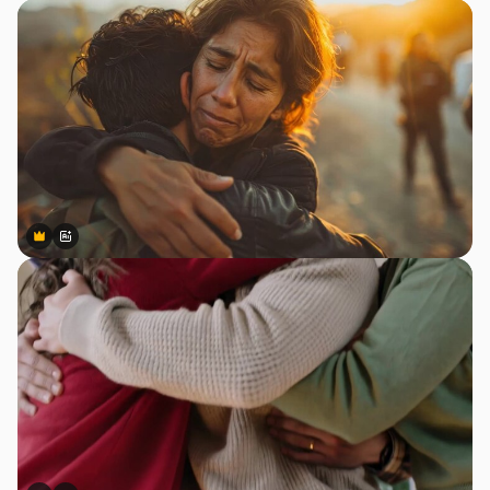
Premium
Premium
Generado por IA