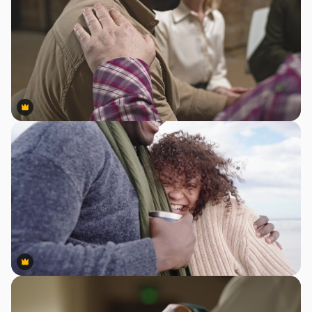
Premium
Premium
Premium
Premium