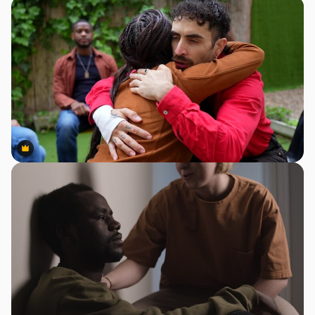
Premium
Premium