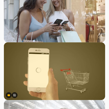
Premium
Premium
Generado por IA