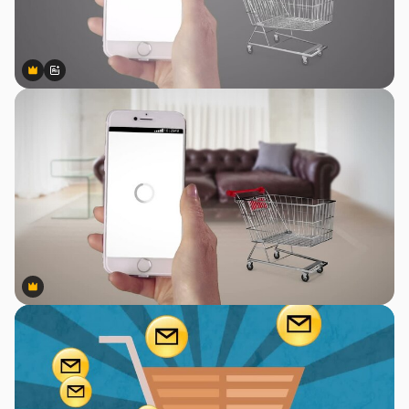
Premium
Premium
Generado por IA
Premium
Premium