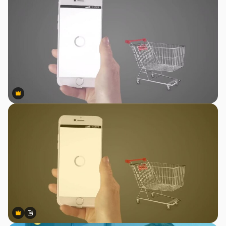
Premium
Premium
Premium
Premium
Generado por IA