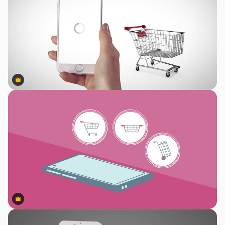
Premium
Premium
Premium
Premium