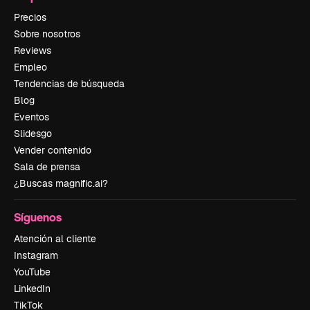
Precios
Sobre nosotros
Reviews
Empleo
Tendencias de búsqueda
Blog
Eventos
Slidesgo
Vender contenido
Sala de prensa
¿Buscas magnific.ai?
Síguenos
Atención al cliente
Instagram
YouTube
LinkedIn
TikTok