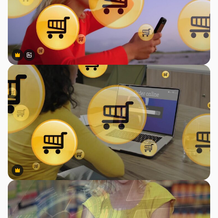
Premium
Premium
Generado por IA
Premium
Premium