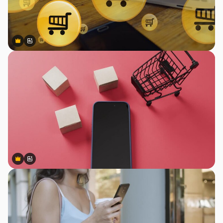
Premium
Premium
Generado por IA
Premium
Premium
Generado por IA