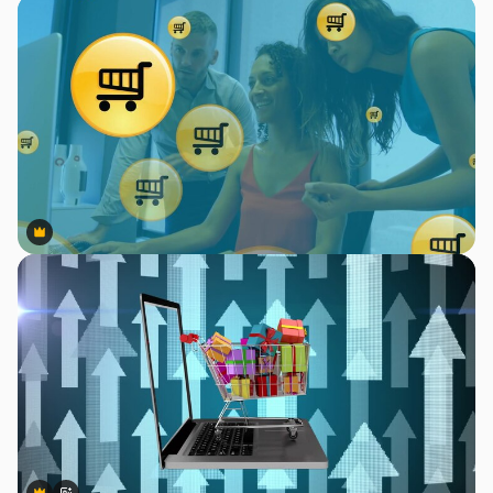
Premium
Premium