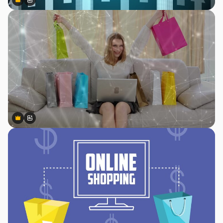
Premium
Premium
Generado por IA
Premium
Premium
Generado por IA