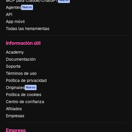
MCP para Claude/ChatGPT
Nuevo
Agentes
Nuevo
API
App móvil
Todas las herramientas
Información útil
Academy
Documentación
Soporte
Términos de uso
Política de privacidad
Originales
Nuevo
Política de cookies
Centro de confianza
Afiliados
Empresas
Empresa