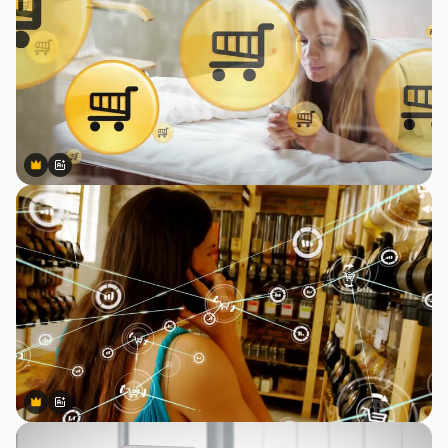
Premium
Premium
Generado por IA
Premium
Premium
Generado por IA