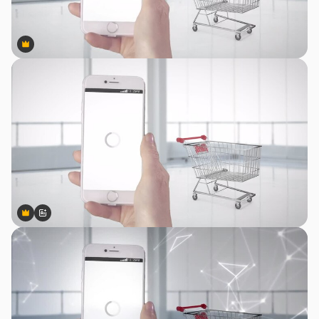
Premium
Premium
Premium
Premium
Generado por IA