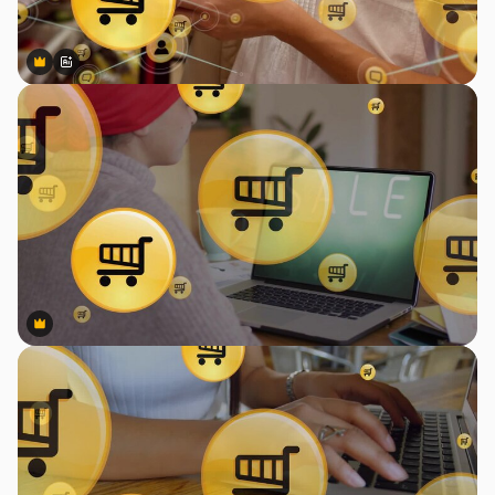
Premium
Premium
Generado por IA
Premium
Premium