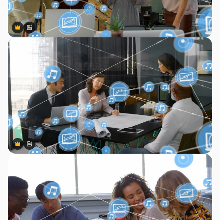
Premium
Premium
Generado por IA
Premium
Premium
Generado por IA