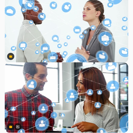
Premium
Premium
Premium
Premium
Generado por IA