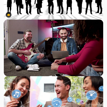
Premium
Premium