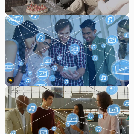
Premium
Premium