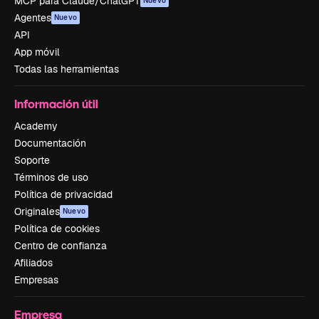
MCP para Claude/ChatGPT
Nuevo
Agentes
Nuevo
API
App móvil
Todas las herramientas
Información útil
Academy
Documentación
Soporte
Términos de uso
Política de privacidad
Originales
Nuevo
Política de cookies
Centro de confianza
Afiliados
Empresas
Empresa