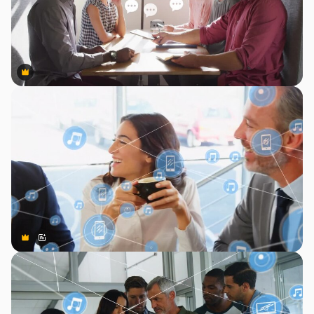
Premium
Premium
Premium
Premium
Generado por IA