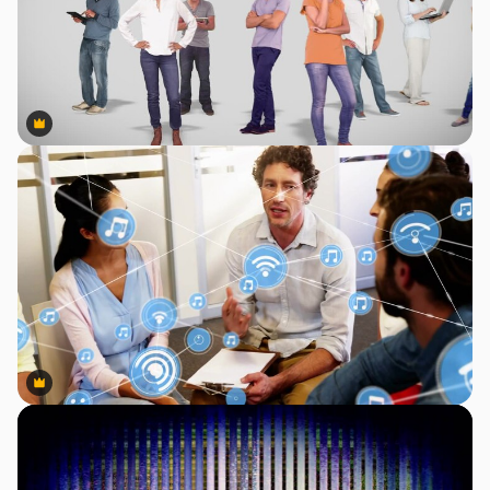
Premium
Premium
Premium
Premium