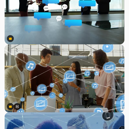
Premium
Premium
Premium
Premium
Generado por IA