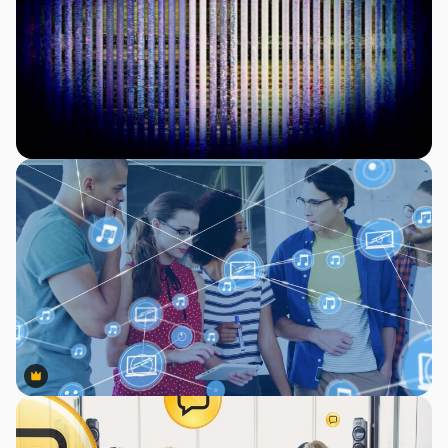
Premium
Premium