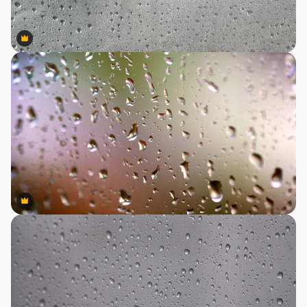
Premium
Premium
Premium
Premium