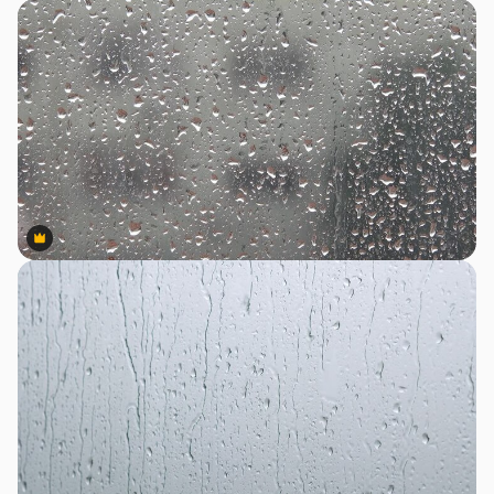
Premium
Premium