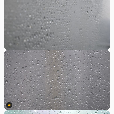
Premium
Premium