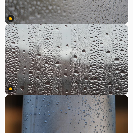
Premium
Premium
Premium
Premium