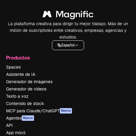
La plataforma creativa para dirigir tu mejor trabajo. Más de un
millón de suscriptores entre creativos, empresas, agencias y
estudios.
Español
Productos
Spaces
Asistente de IA
Generador de imágenes
Generador de vídeos
Texto a voz
Contenido de stock
MCP para Claude/ChatGPT
Nuevo
Agentes
Nuevo
API
App móvil