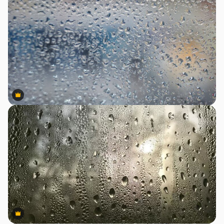
Premium
Premium
Premium
Premium