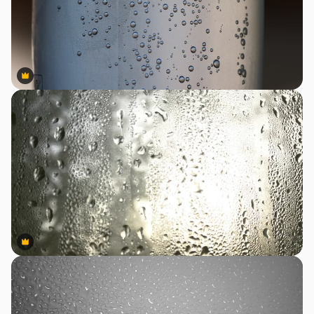
Premium
Premium
Premium
Premium