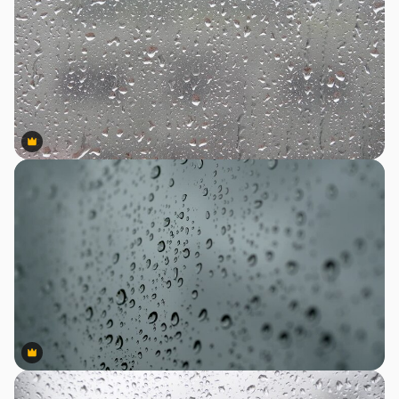
Premium
Premium
Premium
Premium