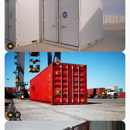
Premium
Premium
Premium
Premium
Generado por IA