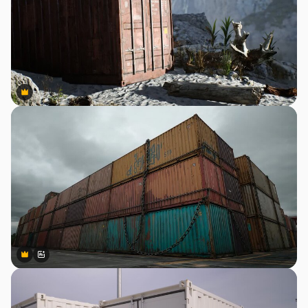
Premium
Premium
Premium
Premium
Generado por IA