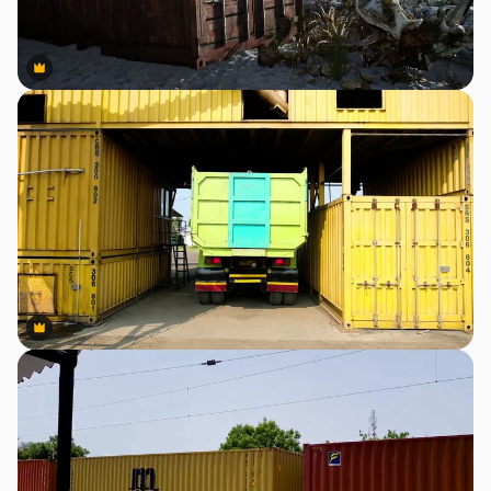
Premium
Premium
Premium
Premium