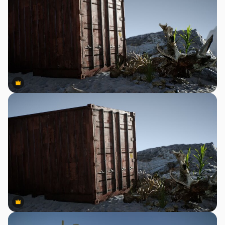
Premium
Premium
Premium
Premium