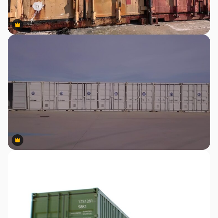
Premium
Premium
Premium
Premium