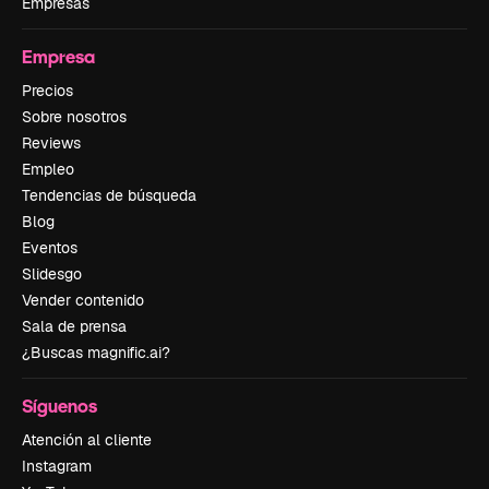
Empresas
Empresa
Precios
Sobre nosotros
Reviews
Empleo
Tendencias de búsqueda
Blog
Eventos
Slidesgo
Vender contenido
Sala de prensa
¿Buscas magnific.ai?
Síguenos
Atención al cliente
Instagram