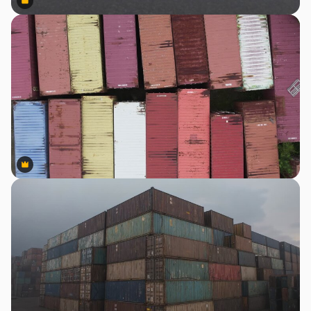
Premium
Premium
Premium
Premium