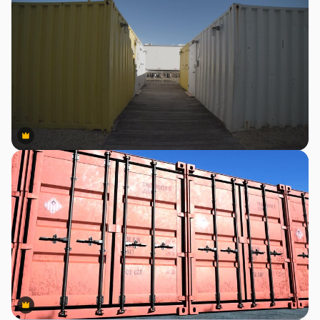
Premium
Premium
Premium
Premium