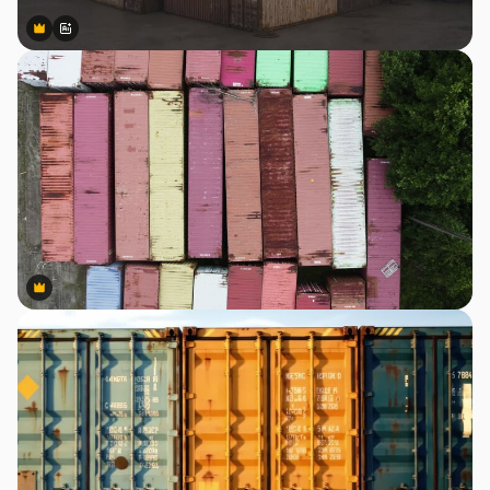
Premium
Premium
Generado por IA
Premium
Premium