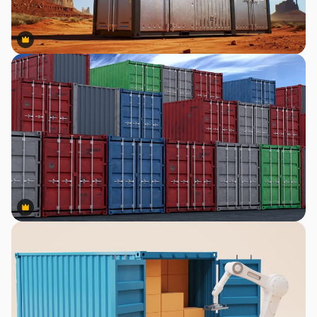
Premium
Premium
Premium
Premium