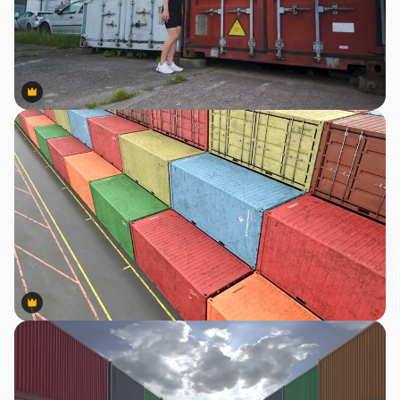
Premium
Premium
Premium
Premium