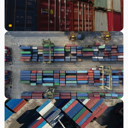
Premium
Premium