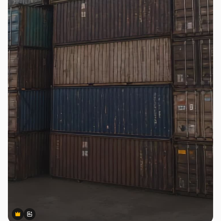
Premium
Premium
Generado por IA