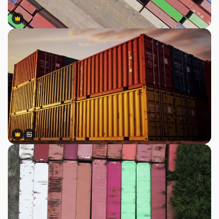
Premium
Premium
Premium
Premium
Generado por IA