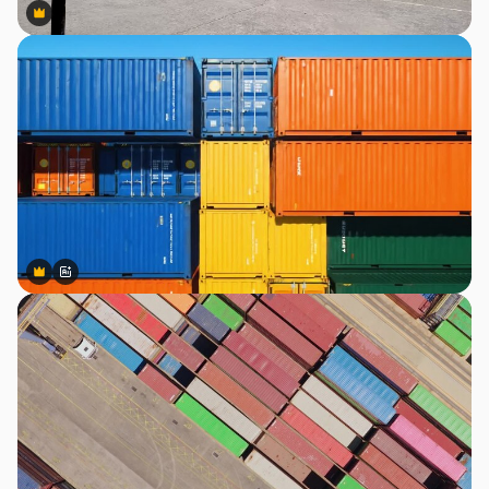
Premium
Premium
Premium
Premium
Generado por IA