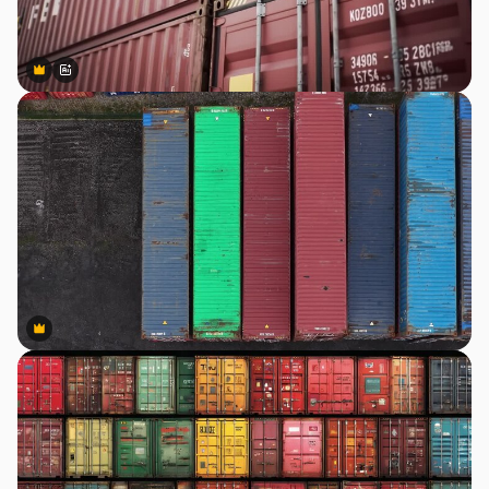
Premium
Premium
Generado por IA
Premium
Premium