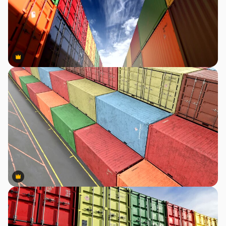
Premium
Premium
Premium
Premium