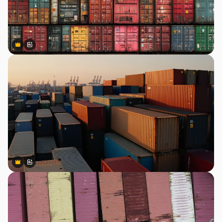
Premium
Premium
Generado por IA
Premium
Premium
Generado por IA