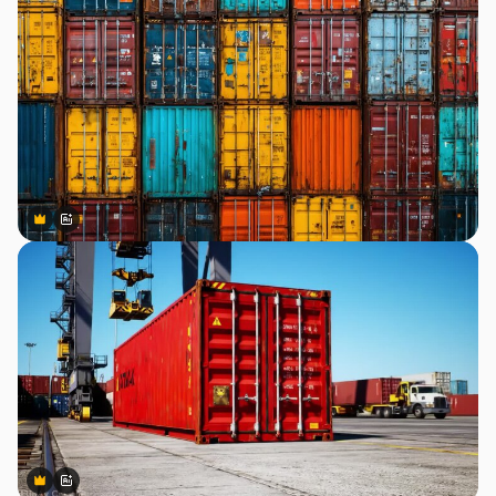
Premium
Premium
Generado por IA
Premium
Premium
Generado por IA