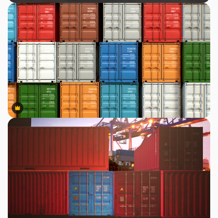
Premium
Premium