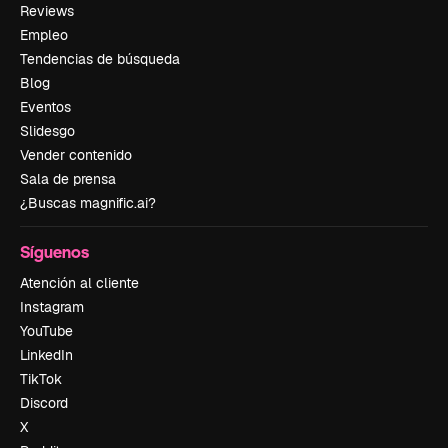
Reviews
Empleo
Tendencias de búsqueda
Blog
Eventos
Slidesgo
Vender contenido
Sala de prensa
¿Buscas magnific.ai?
Síguenos
Atención al cliente
Instagram
YouTube
LinkedIn
TikTok
Discord
X