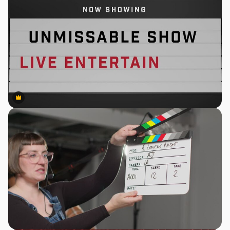
Premium
Premium