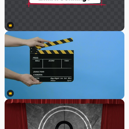
Premium
Premium
Premium
Premium