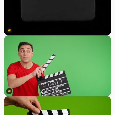
Premium
Premium
Premium
Premium