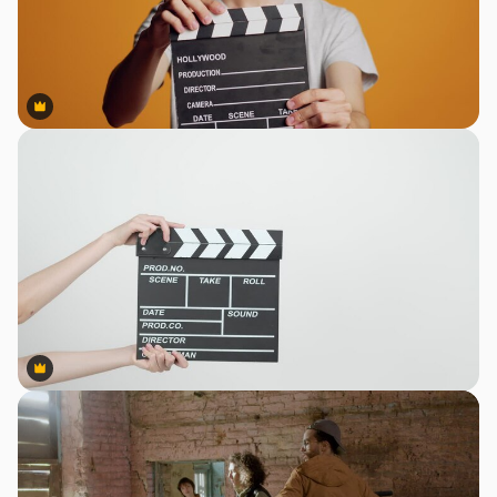
Premium
Premium
Premium
Premium