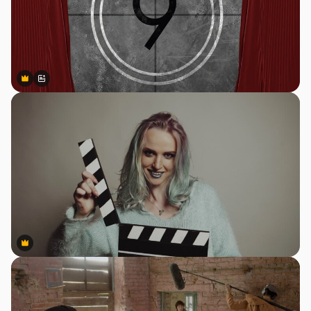
Premium
Premium
Generado por IA
Premium
Premium