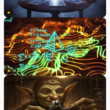
Premium
Premium
Premium
Premium
Generado por IA