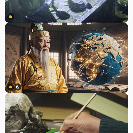
Premium
Premium
Premium
Premium
Generado por IA