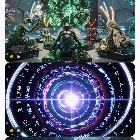
Premium
Premium
Generado por IA
Premium
Premium
Generado por IA