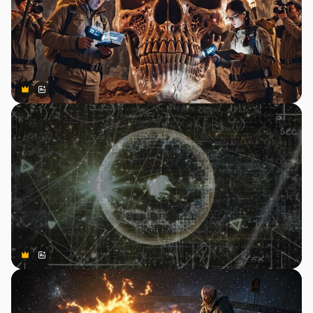
Premium
Premium
Generado por IA
Premium
Premium
Generado por IA