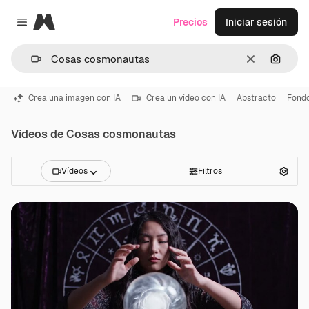
Magnific
Precios
Iniciar sesión
Close menu
Borrar
Buscar
Crea una imagen con IA
Crea un vídeo con IA
Abstracto
Fond
Vídeos de Cosas cosmonautas
Vídeos
Filtros