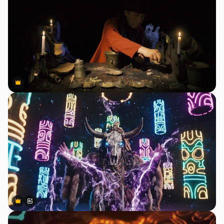
Premium
Premium
Premium
Premium
Generado por IA