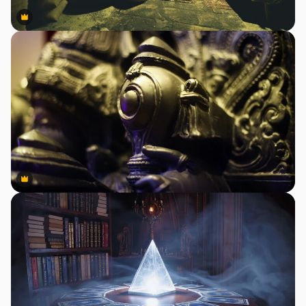
Premium
Premium
Premium
Premium