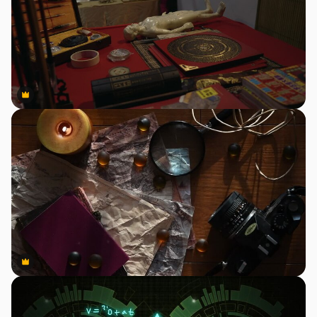
Premium
Premium
Premium
Premium